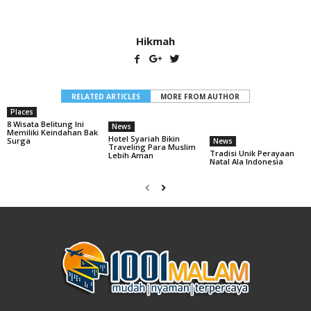
Hikmah
RELATED ARTICLES
MORE FROM AUTHOR
Places
8 Wisata Belitung Ini
News
Memiliki Keindahan Bak
Hotel Syariah Bikin
Surga
News
Traveling Para Muslim
Tradisi Unik Perayaan
Lebih Aman
Natal Ala Indonesia