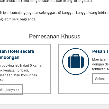
an untuk bertemu dengan suasana dan orang-orang baru.
 Trip di Lumajang juga terselenggara di tanggal-tanggal yang lebih 
 lebih seru bagi anda.
Pemesanan Khusus
san Hotel secara
Pesan 
mbongan
Mau jalan-
dengan de
 booking lebih dari 5 kamar
tentukan s
uk kegiatan pribadi,
usahaan atau komunitas
Selanjut
a?
elanjutnya >>