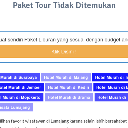
FAQ
Paket Tour Tidak Ditemukan
Contact Us
uat sendiri Paket Liburan yang sesuai dengan budget a
Klik Disini !
 Murah di Surabaya
Hotel Murah di Malang
Hotel Murah di T
otel Murah di Jember
Hotel Murah di Kediri
Hotel Murah di B
l Murah di Mojokerto
Hotel Murah di Bromo
Hotel Murah di
isata Lumajang
ihan favorit wisatawan di Lumajang karena selain lebih bersahabat 