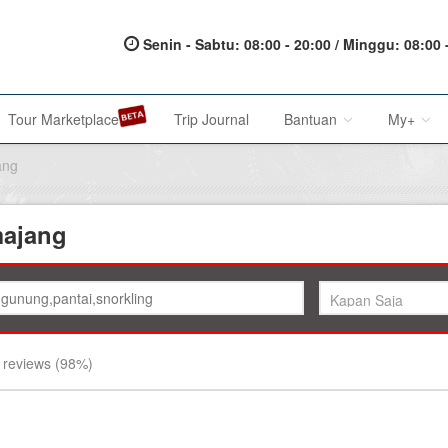
Senin - Sabtu: 08:00 - 20:00 / Minggu: 08:00 
Tour Marketplace
Trip Journal
Bantuan
My+
ang
About Us
My Acc
majang
Metode Pembayaran
My Res
Terms of Service
Affilia
Privacy Policy
reviews (98%)
Karir@1001malam
Saran & Keluhan