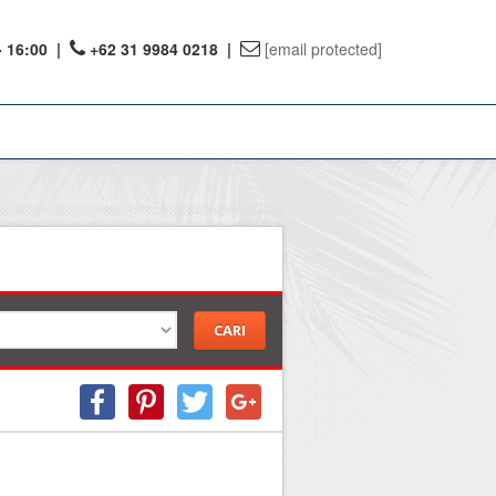
- 16:00
|
+62 31 9984 0218 |
[email protected]
ount
ervations
te Reward