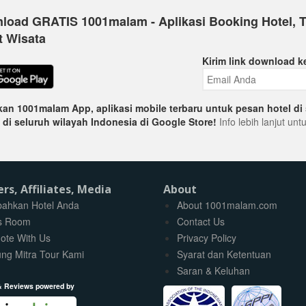
load GRATIS 1001malam - Aplikasi Booking Hotel, T
t Wisata
Kirim link download k
an 1001malam App, aplikasi mobile terbaru untuk pesan hotel di 
 di seluruh wilayah Indonesia di Google Store!
Info lebih lanjut un
ers, Affiliates, Media
About
ahkan Hotel Anda
About 1001malam.com
s Room
Contact Us
ote With Us
Privacy Policy
ng Mitra Tour Kami
Syarat dan Ketentuan
Saran & Keluhan
& Reviews powered by