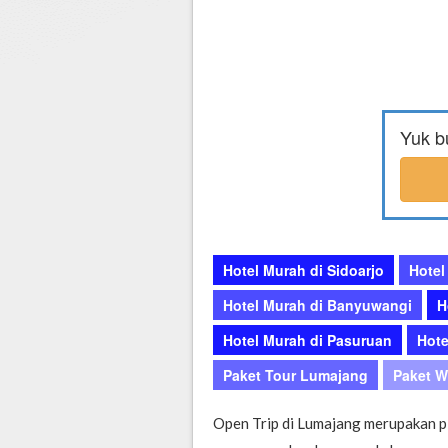
Hotel di Yogyakarta
Tour di Yogya
Hotel di Solo (Surakarta)
Tour di Komodo
Hotel di Semarang
Tour di Lombok
Hotel di Medan
Tour di Flores
Yuk b
Hotel di Batam
Tour di Danau Toba, Medan
Tour di Singapore
Hotel Murah di Sidoarjo
Hotel
Hotel Murah di Banyuwangi
H
Hotel Murah di Pasuruan
Hote
Paket Tour Lumajang
Paket W
Open Trip di Lumajang merupakan pil