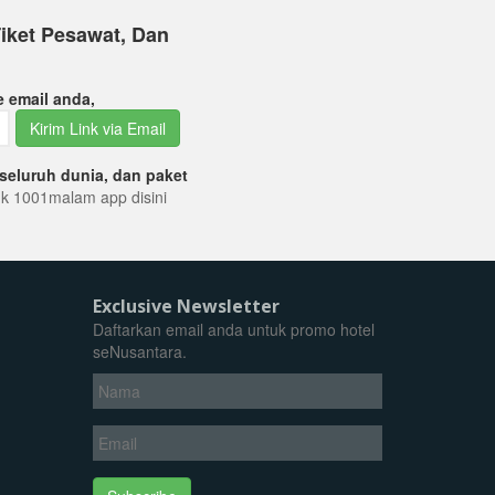
iket Pesawat, Dan
e email anda,
Kirim Link via Email
seluruh dunia, dan paket
tuk 1001malam app disini
Exclusive Newsletter
Daftarkan email anda untuk promo hotel
seNusantara.