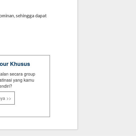
dominan, sehingga dapat
Tour Khusus
jalan secara group
stinasi yang kamu
endiri?
nya >>