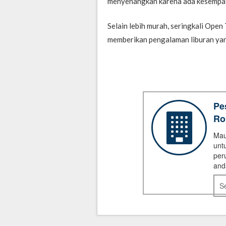
menyenangkan karena ada kesempat
Selain lebih murah, seringkali Open
memberikan pengalaman liburan yang
Pe
Ro
Mau
unt
per
and
S