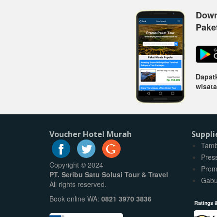
Down
Pake
Dapatk
wisata
Voucher Hotel Murah
Suppli
Tamb
Pres
Copyright © 2024
Prom
PT. Seribu Satu Solusi Tour & Travel
Gabu
All rights reserved.
Book online WA:
0821 3970 3836
Ratings 