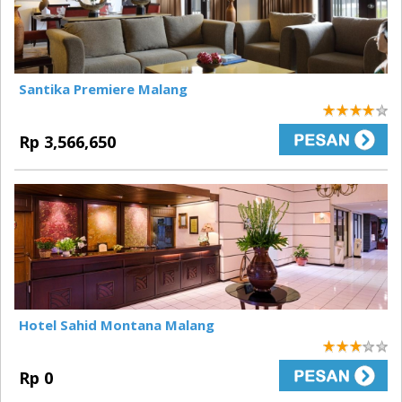
Santika Premiere Malang
4
Rp 3,566,650
Hotel Sahid Montana Malang
3
Rp 0