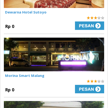
Dewarna Hotel Sutoyo
3
Rp 0
Morina Smart Malang
3
Rp 0