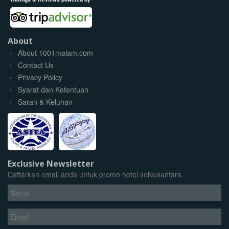
About
About 1001malam.com
Contact Us
Privacy Policy
Syarat dan Ketentuan
Saran & Keluhan
Exclusive Newsletter
Daftarkan email anda untuk promo hotel seNusantara.