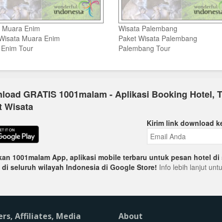
FAQ
Contact Us
a Muara Enim
Wisata Palembang
Wisata Muara Enim
Paket Wisata Palembang
 Enim Tour
Palembang Tour
load GRATIS 1001malam - Aplikasi Booking Hotel, T
t Wisata
Kirim link download k
an 1001malam App, aplikasi mobile terbaru untuk pesan hotel di 
 di seluruh wilayah Indonesia di Google Store!
Info lebih lanjut un
ers, Affiliates, Media
About