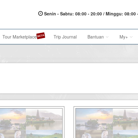
Senin - Sabtu: 08:00 - 20:00 / Minggu: 08:00 
Tour Marketplace
Trip Journal
Bantuan
My+
About Us
My Acc
Metode Pembayaran
My Res
Terms of Service
Affilia
Privacy Policy
Karir@1001malam
Saran & Keluhan