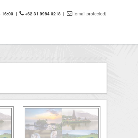
- 16:00
|
+62 31 9984 0218 |
[email protected]
ount
ervations
te Reward