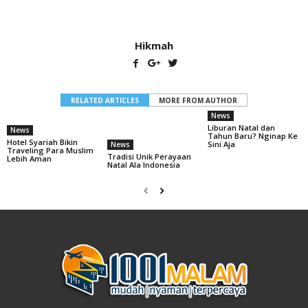
Hikmah
RELATED ARTICLES
MORE FROM AUTHOR
News
Liburan Natal dan
News
Tahun Baru? Nginap Ke
Hotel Syariah Bikin
Sini Aja
News
Traveling Para Muslim
Tradisi Unik Perayaan
Lebih Aman
Natal Ala Indonesia