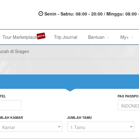
Senin - Sabtu: 08:00 - 20:00 / Minggu: 08:00 
Tour Marketplace
Trip Journal
Bantuan
My+
urah di Sragen
About Us
My Acc
Metode Pembayaran
My Res
Terms of Service
Affilia
TEL
PAX PASSPO
Privacy Policy
Karir@1001malam
MLAH KAMAR
JUMLAH TAMU
Saran & Keluhan