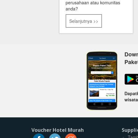
perusahaan atau komunitas
anda?
Selanjutnya >>
Down
Pake
Dapatk
wisata
Voucher Hotel Murah
Suppli
Tamb