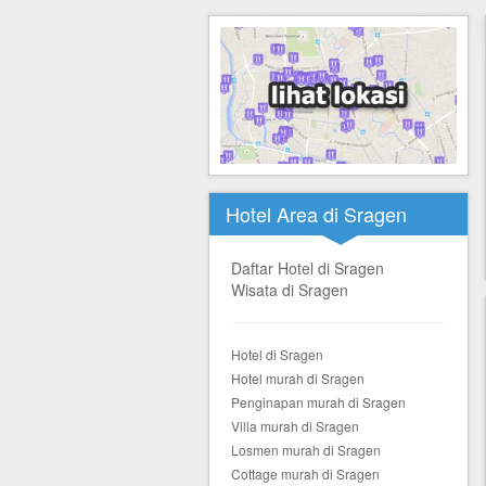
Hotel di Yogyakarta
Tour di Yogya
Hotel di Solo (Surakarta)
Tour di Komodo
Hotel di Semarang
Tour di Lombok
Hotel di Medan
Tour di Flores
Hotel di Batam
Tour di Danau Toba, Medan
Hotel Area di Sragen
Tour di Singapore
Daftar Hotel di Sragen
Wisata di Sragen
Hotel di Sragen
Hotel murah di Sragen
Penginapan murah di Sragen
Villa murah di Sragen
Losmen murah di Sragen
Cottage murah di Sragen