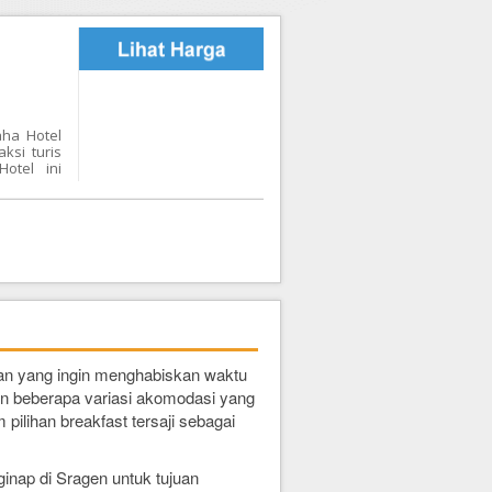
aha Hotel
ksi turis
otel ini
dern dan
juk kamar
mar-kamar
, shower,
akomodasi
fasilitas
ir mobil,
fasilitas
rti hotel
emberikan
nyambut
wan yang ingin menghabiskan waktu
ukan beberapa variasi akomodasi yang
 pilihan breakfast tersaji sebagai
ginap di Sragen untuk tujuan