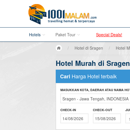
Hotels
Paket Tour
Special Deals!
/
Hotel di Sragen
/
Hotel M
Hotel di Bali
Hotel Murah di Sragen
Promo Paket Tour Wisata
Hotel di Jakarta
Tour di Madura
Harga Hotel terbaik
Cari
Hotel di Bandung
Tour di Bromo
MASUKKAN KOTA, DAERAH ATAU NAMA HO
Hotel di Surabaya
Tour di Karimun Jawa
Hotel di Malang
Tour di Banyuwangi
CHECK-IN
CHECK-OUT
JU
Hotel di Bromo
Tour di Bali