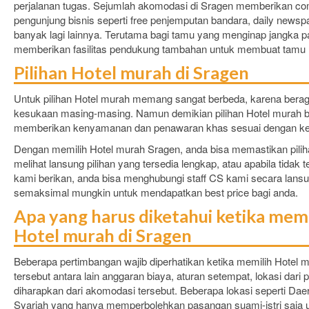
perjalanan tugas. Sejumlah akomodasi di Sragen memberikan co
pengunjung bisnis seperti free penjemputan bandara, daily newspa
banyak lagi lainnya. Terutama bagi tamu yang menginap jangka pan
memberikan fasilitas pendukung tambahan untuk membuat tamu 
Pilihan Hotel murah di Sragen
Untuk pilihan Hotel murah memang sangat berbeda, karena berag
kesukaan masing-masing. Namun demikian pilihan Hotel murah bis
memberikan kenyamanan dan penawaran khas sesuai dengan ke
Dengan memilih Hotel murah Sragen, anda bisa memastikan pili
melihat lansung pilihan yang tersedia lengkap, atau apabila tidak te
kami berikan, anda bisa menghubungi staff CS kami secara lans
semaksimal mungkin untuk mendapatkan best price bagi anda.
Apa yang harus diketahui ketika m
Hotel murah di Sragen
Beberapa pertimbangan wajib diperhatikan ketika memilih Hotel mu
tersebut antara lain anggaran biaya, aturan setempat, lokasi dari 
diharapkan dari akomodasi tersebut. Beberapa lokasi seperti Dae
Syariah yang hanya memperbolehkan pasangan suami-istri saja 