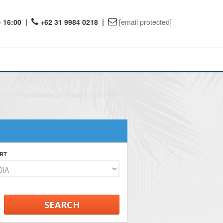
- 16:00
|
+62 31 9984 0218 |
[email protected]
ount
ervations
te Reward
RT