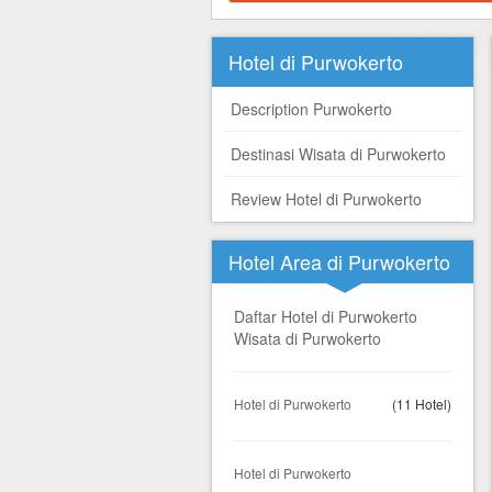
Hotel di Yogyakarta
Tour di Yogya
Hotel di Solo (Surakarta)
Tour di Komodo
Hotel di Purwokerto
Hotel di Semarang
Tour di Lombok
Description Purwokerto
Hotel di Medan
Tour di Flores
Destinasi Wisata di Purwokerto
Hotel di Batam
Tour di Danau Toba, Medan
Review Hotel di Purwokerto
Tour di Singapore
Hotel Area di Purwokerto
Daftar Hotel di Purwokerto
Wisata di Purwokerto
Hotel di Purwokerto
(11 Hotel)
Hotel di Purwokerto