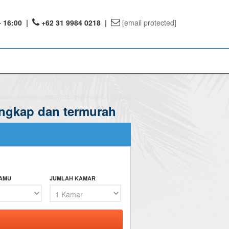
- 16:00
|
+62 31 9984 0218 |
[email protected]
engkap dan termurah
ount
ervations
te Reward
TAMU
JUMLAH KAMAR