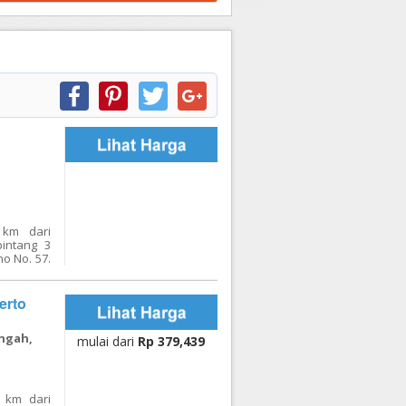
 km dari
intang 3
no No. 57.
berkelas
renang,
gan WiFi
erto
staurant.
ng nyaman
engah,
rwokerto
mulai dari
Rp 379,439
ang mudah
berbagai
i wisata,
n pusat
 km dari