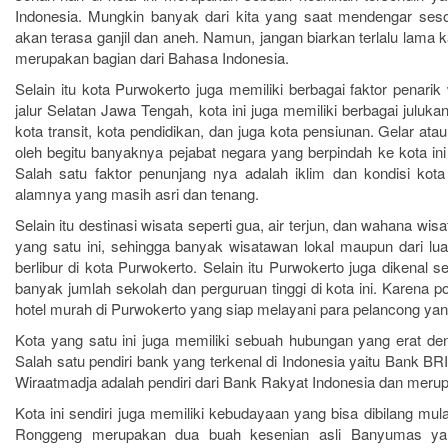
area duduk dengan suasana keke
dan kaca hias, kamar mandi dal
Deluxe, Standart, Superior, dan Jun
Indonesia. Mungkin banyak dari kita yang saat mendengar s
disediakan untuk memenuhi sele
shower, dan beberapa kamar memi
Tiap unit sudah dilengkapi denga
tamu. Hidangan Indonesia disaji
akan terasa ganjil dan aneh. Namun, jangan biarkan terlalu lama
pemandangan. WiFi gratis juga te
sofa duduk, meja kerja, lemari
makan pagi saja di jam terten
tempat uum dan di kamar. Ast
merupakan bagian dari Bahasa Indonesia.
kaca hias, ketel listrik, kulkas, k
dapat memesan makanan untuk d
mengijinkan anak anak untuk m
dalam dengan shower atau bat
di dalam kamar. Hotel tidak me
anak anak yang menginap dikena
Selain itu kota Purwokerto juga memiliki berbagai faktor penarik
beberapa kamar memilik
makanan untuk makan siang d
Tamu dapat memesan untuk pe
pemandangan. Tidak hanya fasili
jalur Selatan Jawa Tengah, kota ini juga memiliki berbagai julukan,
malam. Cahya Nirwana Hotel dapa
tempat tidur tambahan dengan k
saja, beragam fasilitas penun
pilihan untuk akomodasi selama 
maksimal per kamarnya ialah 
kota transit, kota pendidikan, dan juga kota pensiunan. Gelar atau
hiburan disediakan untuk kemud
kota Purwokerto, layanan ter
tidur. 1 Restaurant di tempat yang
dalam beraktifitas dan m
oleh begitu banyaknya pejabat negara yang berpindah ke kota ini
fasilitas lengkap akan memb
area duduk dengan suasana keke
kesenangan, seperti fasilitas b
merasakan pengalaman mengi
Salah satu faktor penunjang nya adalah iklim dan kondisi ko
disediakan untuk memenuhi sele
perjamuan, morning call, banqu
menyenangkan dan memuaskan. (
tamu. Hidangan Indonesia disaji
alamnya yang masih asri dan tenang.
karaoke, lounge, cleaning service
makan pagi saja di jam terten
kamar, layanan kebersihan 
dapat memesan makanan untuk d
Selain itu destinasi wisata seperti gua, air terjun, dan wahana wis
penyewaan mobil, laundry, dan
di dalam kamar. Hotel tidak me
wisata. Staff di meja depan deng
yang satu ini, sehingga banyak wisatawan lokal maupun dari l
makanan untuk makan siang d
hati akan membantu segala k
malam. Astro Hotel dapat menjad
berlibur di kota Purwokerto. Selain itu Purwokerto juga dikenal 
tamu. Hotel Wisata Niaga mengijin
untuk akomodasi selama berada
anak untuk menginap, anak-an
banyak jumlah sekolah dan perguruan tinggi di kota ini. Karena p
Purwokerto, layanan terbai
diperbolehkan menginap di hotel. 
terjangkau, dan fasilitas leng
hotel murah di Purwokerto yang siap melayani para pelancong yang 
kapasitas untuk tempat tidur ta
membuat tamu merasakan pen
kamar. 1 Restaurant disediak
menginap yang menyenang
Kota yang satu ini juga memiliki sebuah hubungan yang erat de
memenuhi selera makan tamu. 
memuaskan. (TM)
Indonesia disajikan untuk mak
Salah satu pendiri bank yang terkenal di Indonesia yaitu Bank BRI 
makan siang, dan makan malam. 
Wiraatmadja adalah pendiri dari Bank Rakyat Indonesia dan merup
berbagai hidangan lain seperti m
fasilitas BBQ, makanan ringan, hig
Kota ini sendiri juga memiliki kebudayaan yang bisa dibilang mul
berbagai racikan kopi. Tamu ju
Ronggeng merupakan dua buah kesenian asli Banyumas yan
memesan untuk menikmati ma