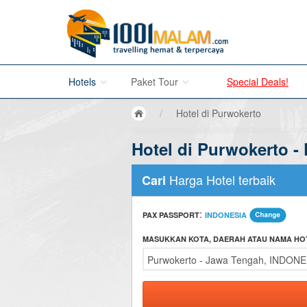
Hotels
Paket Tour
Special Deals!
/
Hotel di Purwokerto
Hotel di Bali
Hotel di Purwokerto -
Promo Paket Tour Wisata
Hotel di Jakarta
Tour di Madura
Harga Hotel terbaik
Cari
Hotel di Bandung
Tour di Bromo
:
PAX PASSPORT
INDONESIA
Hotel di Surabaya
Tour di Karimun Jawa
MASUKKAN KOTA, DAERAH ATAU NAMA HO
Hotel di Malang
Tour di Banyuwangi
Hotel di Bromo
Tour di Bali