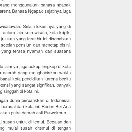
luargaan
am dengan
ior suite.
esorang menggunakan bahasa ngapak
ra makan
liki area
n AC, TV,
kan untuk
 karena Bahasa Ngapak sejatinya juga
rsedia di
 baju dan
tu. Tamu
ro Hotel
amar mandi
inikmati
enginap,
hub, dan
nyediakan
i biaya.
 wisatawan. Selain lokasinya yang di
i area
an makan
rmintaan
tas kamar
 antara lain kota wisata, kota kripik,
t menjadi
apasitas
jang dan
berada di
1 tempat
 julukan yang terakhir ini disebabkan
ahan tamu
baik dan
 memiliki
enambah
 setelah pensiun dan menetap disini.
uat tamu
luargaan
isnis dan
nap yang
ta yang terasa nyaman dan suasana
ra makan
et hall,
TM)
kan untuk
, layanan
tu. Tamu
harian,
inikmati
ata lainnya juga cukup lengkap di kota
 layanan
nyediakan
an senang
uar daerah yang menghabiskan waktu
an makan
eperluan
i pilihan
sebagai kota pendidikan karena begitu
kan anak-
 di kota
ak tidak
otensi yang sangat signfikan, banyak
k, harga
Tidak ada
kap akan
singgah di kota ini.
mbahan di
galaman
an untuk
kan dan
ngan dunia perbankkan di Indonesia.
Hidangan
an pagi,
berasal dari kota ini. Raden Bei Aria
Tersedia
akan putra daerah asli Purwokerto.
enu diet,
h tea, dan
ai susah untuk di temui. Begalan dan
ga dapat
g mulai susah ditemui di tengah
kanan di