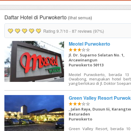
FAQ
Contact Us
Daftar Hotel di Purwokerto
(
lihat semua
)
Rating
9.7
/10 -
87
reviews (97%)
Meotel Purwokerto
Jl. Dr. Suparno Selatan No. 1,
Arcawinangun
Purwokerto 50113
Meotel Purwokerto, berada 13
Owabong, merupakan hotel berb
yang berlokasi di Jl. Doktor Soepar
Hotel menawarkan akomodasi 
dengan pemandangan kolam 
taman, atau kota disertai den
Green Valley Resort Purwok
gratis, layanan pramutamu, dan Re
Tamu dapat memiliki istirahat ya
, Jalan Raya, Dusun Iii, Karangt
sekaligus hiburan. Meotel Pu
berada di lokasi yang strategis y
Baturaden
dijangkau, hotel dekat dengan 
Purwokerto
tempat penting baik itu destinas
pusat pemerintahan, maupu
Green Valley Resort, berada 10