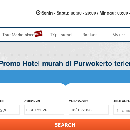
Senin - Sabtu: 08:00 - 20:00 / Minggu: 08:00 
Tour Marketplace
Trip Journal
Bantuan
My+
 Promo Hotel murah di Purwokerto terl
About Us
My Acc
Metode Pembayaran
My Res
Terms of Service
Affilia
Privacy Policy
TEL
CHECK-IN
CHECK-OUT
JUMLAH 
Karir@1001malam
Saran & Keluhan