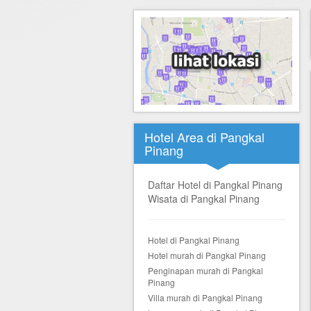
Hotel di Yogyakarta
Tour di Yogya
Hotel di Solo (Surakarta)
Tour di Komodo
Hotel di Semarang
Tour di Lombok
Hotel di Medan
Tour di Flores
Hotel di Batam
Tour di Danau Toba, Medan
Hotel Area di Pangkal
Tour di Singapore
Pinang
Daftar Hotel di Pangkal Pinang
Wisata di Pangkal Pinang
Hotel di Pangkal Pinang
Hotel murah di Pangkal Pinang
Penginapan murah di Pangkal
Pinang
Villa murah di Pangkal Pinang