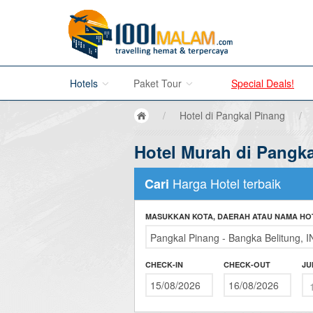
Hotels
Paket Tour
Special Deals!
/
Hotel di Pangkal Pinang
/
Hotel di Bali
Hotel Murah di Pangk
Promo Paket Tour Wisata
Hotel di Jakarta
Tour di Madura
Harga Hotel terbaik
Cari
Hotel di Bandung
Tour di Bromo
MASUKKAN KOTA, DAERAH ATAU NAMA HO
Hotel di Surabaya
Tour di Karimun Jawa
Hotel di Malang
Tour di Banyuwangi
CHECK-IN
CHECK-OUT
JU
Hotel di Bromo
Tour di Bali