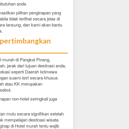
butuhan anda.
astikan pilihan penginapan yang
la tidak terlihat secara jelas di
ara lansung, dan kami akan bantu
a.
empertimbangkan
el murah di Pangkal Pinang,
ah, jarak dari tujuan destinasi anda,
lokasi seperti Daerah Istimewa
gan suami-istri secara khusus
kah atau KK merupakan
sebut.
napan non-hotel seringkali juga
tan mutu secara signifikan setelah
uk mempelajari destinasi wisata
ginap di Hotel murah tentu wajib