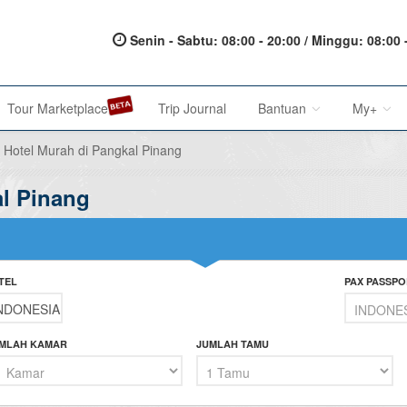
Senin - Sabtu: 08:00 - 20:00 / Minggu: 08:00 
Tour Marketplace
Trip Journal
Bantuan
My+
Hotel Murah di Pangkal Pinang
al Pinang
About Us
My Acc
Metode Pembayaran
My Res
Terms of Service
Affilia
TEL
PAX PASSPO
Privacy Policy
Karir@1001malam
MLAH KAMAR
JUMLAH TAMU
Saran & Keluhan