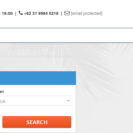
- 16:00
|
+62 31 9984 0218 |
[email protected]
ount
ervations
te Reward
RT