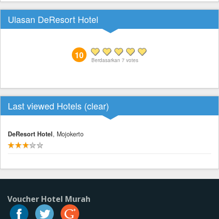
Ulasan DeResort Hotel
10
Berdasarkan
7
votes
Last viewed Hotels (
clear
)
DeResort Hotel
, Mojokerto
Voucher Hotel Murah