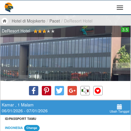
/
Hotel di Mojokerto
/
Pacet
/
DeResort Hotel
3.5
DeResort Hotel
Kamar , 1 Malam
06/01/2026 - 07/01/2026
Ubah Tanggal
ID/PASSPORT TAMU
INDONESIA