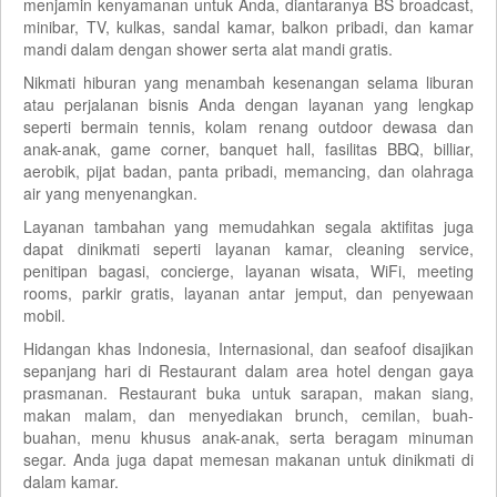
menjamin kenyamanan untuk Anda, diantaranya BS broadcast,
minibar, TV, kulkas, sandal kamar, balkon pribadi, dan kamar
mandi dalam dengan shower serta alat mandi gratis.
Nikmati hiburan yang menambah kesenangan selama liburan
atau perjalanan bisnis Anda dengan layanan yang lengkap
seperti bermain tennis, kolam renang outdoor dewasa dan
anak-anak, game corner, banquet hall, fasilitas BBQ, billiar,
aerobik, pijat badan, panta pribadi, memancing, dan olahraga
air yang menyenangkan.
Layanan tambahan yang memudahkan segala aktifitas juga
dapat dinikmati seperti layanan kamar, cleaning service,
penitipan bagasi, concierge, layanan wisata, WiFi, meeting
rooms, parkir gratis, layanan antar jemput, dan penyewaan
mobil.
Hidangan khas Indonesia, Internasional, dan seafoof disajikan
sepanjang hari di Restaurant dalam area hotel dengan gaya
prasmanan. Restaurant buka untuk sarapan, makan siang,
makan malam, dan menyediakan brunch, cemilan, buah-
buahan, menu khusus anak-anak, serta beragam minuman
segar. Anda juga dapat memesan makanan untuk dinikmati di
dalam kamar.