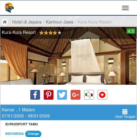
/
Hotel di Jepara
/
Karimun Jawa
/
Kura-Kura Resort
4.5
Kura-Kura Resort
Kamar , 1 Malam
07/01/2026 - 08/01/2026
Ubah Tanggal
ID/PASSPORT TAMU
INDONESIA