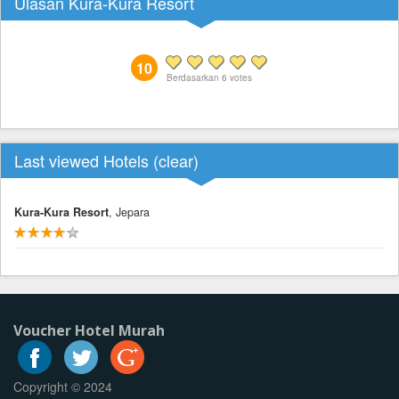
Ulasan Kura-Kura Resort
10
Berdasarkan
6
votes
Last viewed Hotels (
clear
)
Kura-Kura Resort
, Jepara
Voucher Hotel Murah
Copyright © 2024