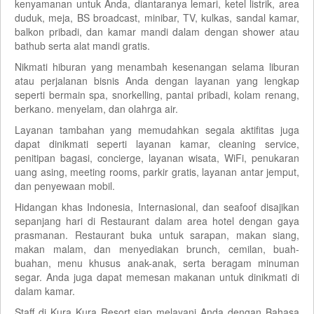
kenyamanan untuk Anda, diantaranya lemari, ketel listrik, area
duduk, meja, BS broadcast, minibar, TV, kulkas, sandal kamar,
balkon pribadi, dan kamar mandi dalam dengan shower atau
bathub serta alat mandi gratis.
Nikmati hiburan yang menambah kesenangan selama liburan
atau perjalanan bisnis Anda dengan layanan yang lengkap
seperti bermain spa, snorkelling, pantai pribadi, kolam renang,
berkano. menyelam, dan olahrga air.
Layanan tambahan yang memudahkan segala aktifitas juga
dapat dinikmati seperti layanan kamar, cleaning service,
penitipan bagasi, concierge, layanan wisata, WiFi, penukaran
uang asing, meeting rooms, parkir gratis, layanan antar jemput,
dan penyewaan mobil.
Hidangan khas Indonesia, Internasional, dan seafoof disajikan
sepanjang hari di Restaurant dalam area hotel dengan gaya
prasmanan. Restaurant buka untuk sarapan, makan siang,
makan malam, dan menyediakan brunch, cemilan, buah-
buahan, menu khusus anak-anak, serta beragam minuman
segar. Anda juga dapat memesan makanan untuk dinikmati di
dalam kamar.
Staff di Kura Kura Resort siap melayani Anda dengan Bahasa