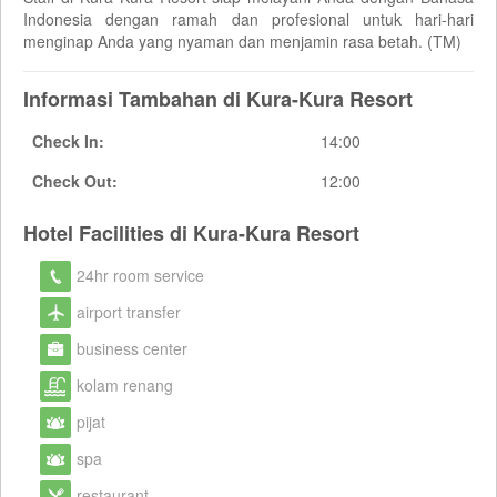
Indonesia dengan ramah dan profesional untuk hari-hari
menginap Anda yang nyaman dan menjamin rasa betah. (TM)
Informasi Tambahan di Kura-Kura Resort
Check In:
14:00
Check Out:
12:00
Hotel Facilities di Kura-Kura Resort
24hr room service
airport transfer
business center
kolam renang
pijat
spa
restaurant