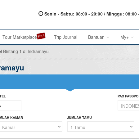
Senin - Sabtu: 08:00 - 20:00 / Minggu: 08:00 
Tour Marketplace
Trip Journal
Bantuan
My+
l Bintang 1 di Indramayu
dramayu
About Us
My Acc
Metode Pembayaran
My Res
Terms of Service
Affilia
TEL
PAX PASSPO
Privacy Policy
Karir@1001malam
MLAH KAMAR
JUMLAH TAMU
Saran & Keluhan