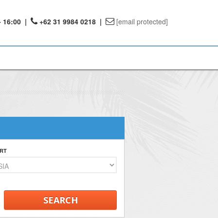
- 16:00
|
+62 31 9984 0218 |
[email protected]
ount
ervations
te Reward
RT