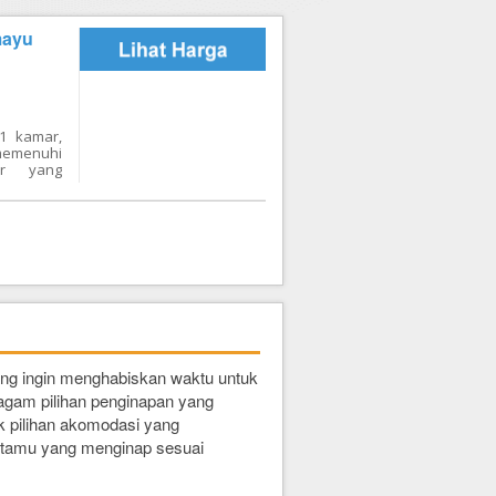
mayu
51 kamar,
memenuhi
ur yang
tara lain
t, layanan
at parkir
nikmatan
mukan di
 Perkasa 2
ran cukup
lah raga
nya udara
n layanan
emberikan
ang tak
ang ingin menghabiskan waktu untuk
eragam pilihan penginapan yang
ak pilihan akomodasi yang
k tamu yang menginap sesuai