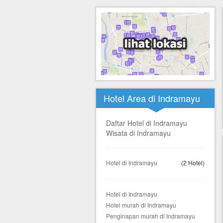
Hotel di Yogyakarta
Tour di Yogya
Hotel di Solo (Surakarta)
Tour di Komodo
Hotel di Semarang
Tour di Lombok
Hotel di Medan
Tour di Flores
Hotel di Batam
Tour di Danau Toba, Medan
Hotel Area di Indramayu
Tour di Singapore
Daftar Hotel di Indramayu
Wisata di Indramayu
Hotel di Indramayu
(2 Hotel)
Hotel di Indramayu
Hotel murah di Indramayu
Penginapan murah di Indramayu