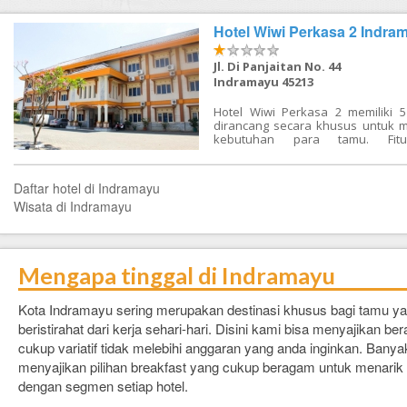
FAQ
Hotel Wiwi Perkasa 2 Indra
Contact Us
Jl. Di Panjaitan No. 44
Indramayu 45213
Hotel Wiwi Perkasa 2 memiliki 
dirancang secara khusus untuk 
kebutuhan para tamu. Fit
ditonjolkan di setiap kamar an
televisi, AC, shower, fasilitas rapa
kamar 24 jam, coffee shop, temp
Daftar hotel di Indramayu
mobil adalah sebagian dari ke
Wisata di Indramayu
tambahan yang akan Anda te
hotel di Indramayu ini. Hotel Wiwi
juga memiliki taman dengan uku
luas bagi anda yang ingin bero
santai ataupun menikmati segar
Mengapa tinggal di Indramayu
di pagi hari. Hotel ini memaduka
dan fasilitas tercanggih untuk m
pengalaman penginapan y
Kota Indramayu sering merupakan destinasi khusus bagi tamu y
terlupakan bagi para tamu.
beristirahat dari kerja sehari-hari. Disini kami bisa menyajikan b
cukup variatif tidak melebihi anggaran yang anda inginkan. Bany
menyajikan pilihan breakfast yang cukup beragam untuk menari
dengan segmen setiap hotel.