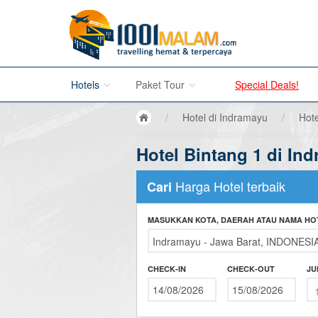
Hotels
Paket Tour
Special Deals!
/
Hotel di Indramayu
/
Hote
Hotel di Bali
Hotel Bintang 1 di In
Promo Paket Tour Wisata
Hotel di Jakarta
Tour di Madura
Harga Hotel terbaik
Cari
Hotel di Bandung
Tour di Bromo
MASUKKAN KOTA, DAERAH ATAU NAMA HO
Hotel di Surabaya
Tour di Karimun Jawa
Hotel di Malang
Tour di Banyuwangi
CHECK-IN
CHECK-OUT
JU
Hotel di Bromo
Tour di Bali