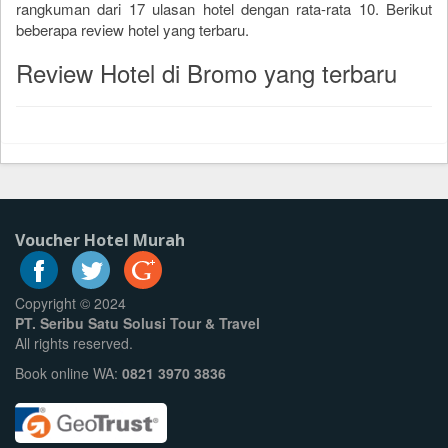
rangkuman dari
17
ulasan hotel dengan rata-rata
10
. Berikut
beberapa review hotel yang terbaru.
Review Hotel di Bromo yang terbaru
Voucher Hotel Murah
Copyright © 2024
PT. Seribu Satu Solusi Tour & Travel
All rights reserved.
Book online WA:
0821 3970 3836