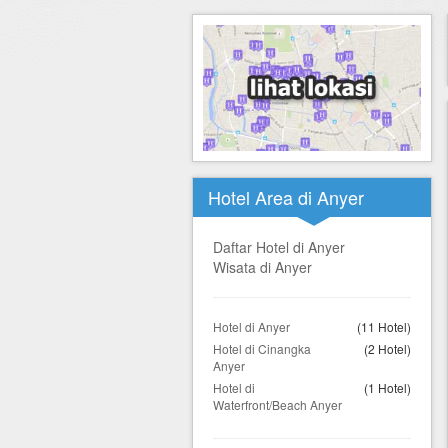
Hotel di Yogyakarta
Tour di Yogya
Hotel di Solo (Surakarta)
Tour di Komodo
Hotel di Semarang
Tour di Lombok
Hotel di Medan
Tour di Flores
Hotel di Batam
Tour di Danau Toba, Medan
Hotel Area di Anyer
Tour di Singapore
Daftar Hotel di Anyer
Wisata di Anyer
Hotel di Anyer
(11 Hotel)
Hotel di Cinangka
(2 Hotel)
Anyer
Hotel di
(1 Hotel)
Waterfront/Beach Anyer