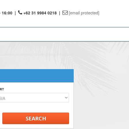
- 16:00
|
+62 31 9984 0218 |
[email protected]
ount
ervations
te Reward
RT