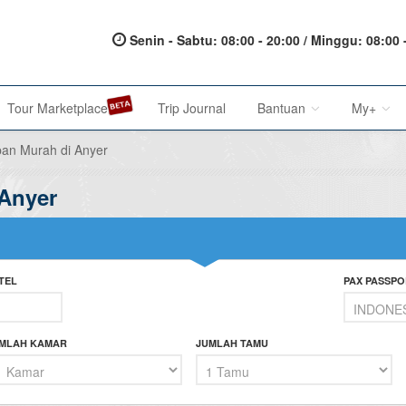
Senin - Sabtu: 08:00 - 20:00 / Minggu: 08:00 
Tour Marketplace
Trip Journal
Bantuan
My+
an Murah di Anyer
Anyer
About Us
My Acc
Metode Pembayaran
My Res
Terms of Service
Affilia
TEL
PAX PASSPO
Privacy Policy
Karir@1001malam
MLAH KAMAR
JUMLAH TAMU
Saran & Keluhan