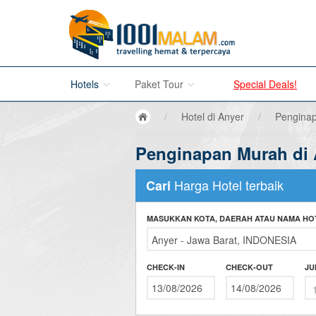
Hotels
Paket Tour
Special Deals!
/
Hotel di Anyer
/
Penginap
Hotel di Bali
Penginapan Murah di 
Promo Paket Tour Wisata
Hotel di Jakarta
Tour di Madura
Harga Hotel terbaik
Cari
Hotel di Bandung
Tour di Bromo
MASUKKAN KOTA, DAERAH ATAU NAMA HO
Hotel di Surabaya
Tour di Karimun Jawa
Hotel di Malang
Tour di Banyuwangi
CHECK-IN
CHECK-OUT
JU
Hotel di Bromo
Tour di Bali