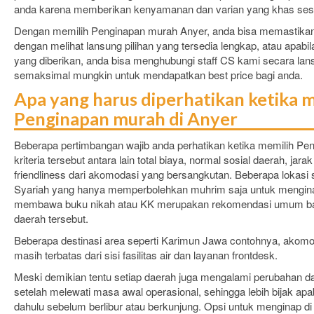
anda karena memberikan kenyamanan dan varian yang khas sesu
Dengan memilih Penginapan murah Anyer, anda bisa memastikan
dengan melihat lansung pilihan yang tersedia lengkap, atau apabila t
yang diberikan, anda bisa menghubungi staff CS kami secara lan
semaksimal mungkin untuk mendapatkan best price bagi anda.
Apa yang harus diperhatikan ketik
Penginapan murah di Anyer
Beberapa pertimbangan wajib anda perhatikan ketika memilih Pe
kriteria tersebut antara lain total biaya, normal sosial daerah, jarak
friendliness dari akomodasi yang bersangkutan. Beberapa lokasi 
Syariah yang hanya memperbolehkan muhrim saja untuk mengina
membawa buku nikah atau KK merupakan rekomendasi umum ba
daerah tersebut.
Beberapa destinasi area seperti Karimun Jawa contohnya, akomod
masih terbatas dari sisi fasilitas air dan layanan frontdesk.
Meski demikian tentu setiap daerah juga mengalami perubahan d
setelah melewati masa awal operasional, sehingga lebih bijak apa
dahulu sebelum berlibur atau berkunjung. Opsi untuk menginap di