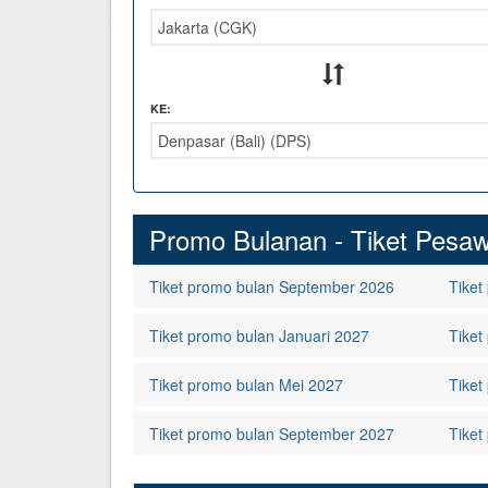
Hotel di Yogyakarta
Tour di Yogya
Hotel di Solo (Surakarta)
Tour di Komodo
Hotel di Semarang
Tour di Lombok
KE:
Hotel di Medan
Tour di Flores
Hotel di Batam
Tour di Danau Toba, Medan
Promo Bulanan - Tiket Pesawa
Tour di Singapore
Tiket promo bulan September 2026
Tiket
Tiket promo bulan Januari 2027
Tiket
Tiket promo bulan Mei 2027
Tiket
Tiket promo bulan September 2027
Tiket