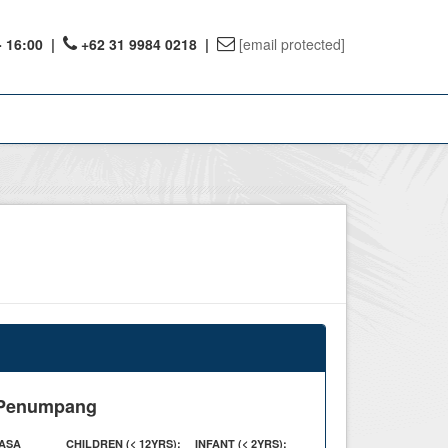
- 16:00
|
+62 31 9984 0218 |
[email protected]
ount
ervations
te Reward
 Penumpang
ASA
CHILDREN
(< 12YRS)
:
INFANT
(< 2YRS)
: