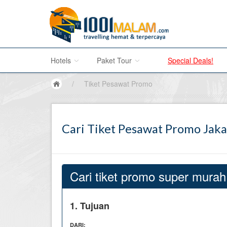
Hotels
Paket Tour
Special Deals!
/
Tiket Pesawat Promo
Hotel di Bali
Promo Paket Tour Wisata
Cari Tiket Pesawat Promo Jaka
Hotel di Jakarta
Tour di Madura
Hotel di Bandung
Tour di Bromo
Hotel di Surabaya
Tour di Karimun Jawa
Cari tiket promo super murah
Hotel di Malang
Tour di Banyuwangi
1. Tujuan
Hotel di Bromo
Tour di Bali
DARI: