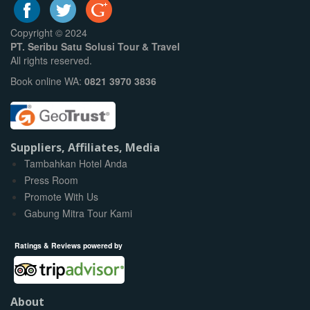
Copyright © 2024
PT. Seribu Satu Solusi Tour & Travel
All rights reserved.
Book online WA:
0821 3970 3836
Suppliers, Affiliates, Media
Tambahkan Hotel Anda
Press Room
Promote With Us
Gabung Mitra Tour Kami
Ratings & Reviews powered by
About