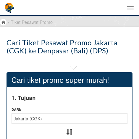
/
Tiket Pesawat Promo
Cari Tiket Pesawat Promo Jakarta
(CGK) ke Denpasar (Bali) (DPS)
Cari tiket promo super murah!
1. Tujuan
DARI: