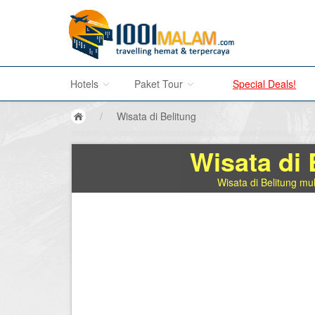
Hotels
Paket Tour
Special Deals!
/
Wisata di Belitung
Hotel di Bali
Promo Paket Tour Wisata
Wisata di 
Hotel di Jakarta
Tour di Madura
Wisata di Belitung mu
Hotel di Bandung
Tour di Bromo
Hotel di Surabaya
Tour di Karimun Jawa
Hotel di Malang
Tour di Banyuwangi
Hotel di Bromo
Tour di Bali