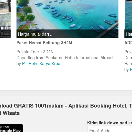
Harga mulai dari
...
Har
Paket Hemat Belitung 3H2M
ADD
Private Tour • 3D2N
Pri
Departing from Soekarno Hatta International Airport
Dep
by
PT Heirs Karya Kreatif
Han
by
load GRATIS 1001malam - Aplikasi Booking Hotel, T
t Wisata
Kirim link download k