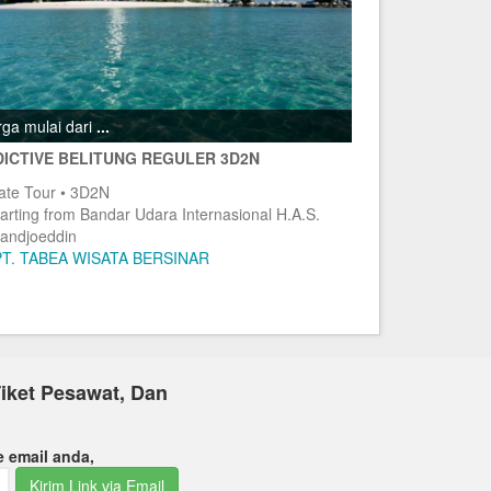
ga mulai dari
...
ICTIVE BELITUNG REGULER 3D2N
vate Tour • 3D2N
arting from Bandar Udara Internasional H.A.S.
andjoeddin
PT. TABEA WISATA BERSINAR
iket Pesawat, Dan
e email anda,
Kirim Link via Email