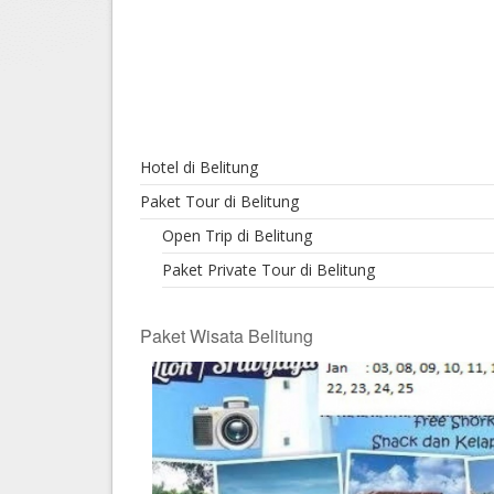
Hotel di Yogyakarta
Tour di Yogya
Hotel di Solo (Surakarta)
Tour di Komodo
Hotel di Semarang
Tour di Lombok
Hotel di Medan
Tour di Flores
Hotel di Belitung
Hotel di Batam
Tour di Danau Toba, Medan
Paket Tour di Belitung
Tour di Singapore
Open Trip di Belitung
Paket Private Tour di Belitung
Paket Wisata Belitung