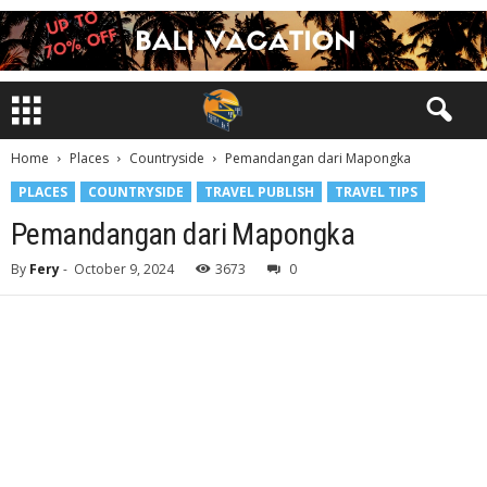
Home
Places
Countryside
Pemandangan dari Mapongka
PLACES
COUNTRYSIDE
TRAVEL PUBLISH
TRAVEL TIPS
Pemandangan dari Mapongka
By
Fery
-
October 9, 2024
3673
0