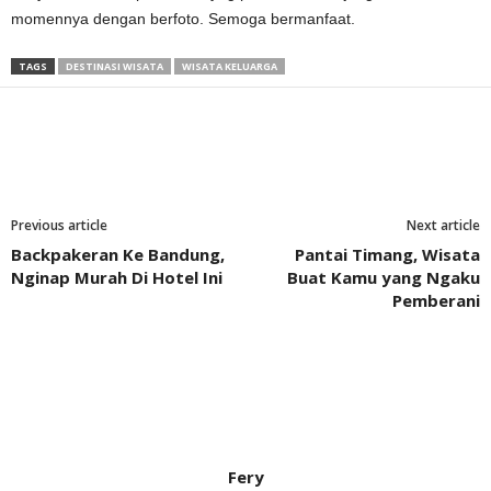
momennya dengan berfoto. Semoga bermanfaat.
TAGS
DESTINASI WISATA
WISATA KELUARGA
Previous article
Next article
Backpakeran Ke Bandung,
Pantai Timang, Wisata
Nginap Murah Di Hotel Ini
Buat Kamu yang Ngaku
Pemberani
Fery