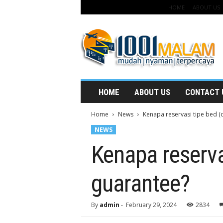
HOME
ABOUT US
1
0
0
1
m
a
l
HOME
ABOUT US
CONTACT 
a
m
Home
News
Kenapa reservasi tipe bed (d
NEWS
Kenapa reservas
guarantee?
By
admin
-
February 29, 2024
2834