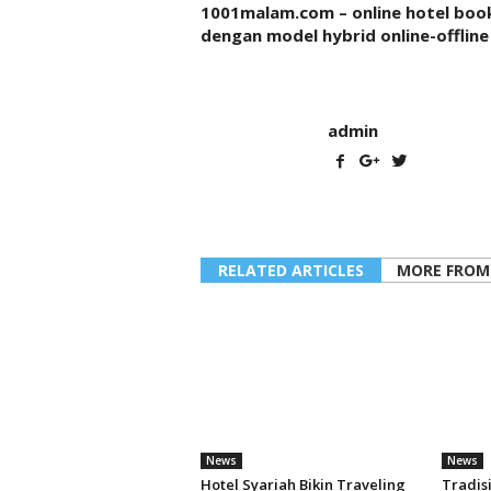
1001malam.com – online hotel boo
dengan model hybrid online-offline
admin
RELATED ARTICLES
MORE FROM
News
News
Hotel Syariah Bikin Traveling
Tradis