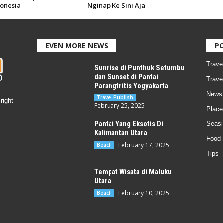
donesia
Nginap Ke Sini Aja
EVEN MORE NEWS
P
Trave
Sunrise di Punthuk Setumbu
dan Sunset di Pantai
Trave
Parangtritis Yogyakarta
News
Travel Publish
right
February 25, 2025
Place
Pantai Yang Eksotis Di
Seasi
Kalimantan Utara
Food
February 17, 2025
Beach
Tips
Tempat Wisata di Maluku
Utara
February 10, 2025
Beach