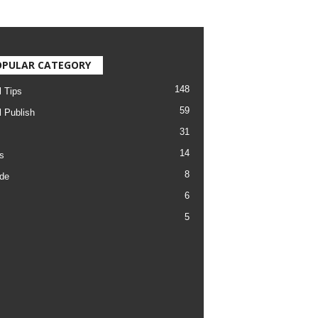
OPULAR CATEGORY
148
l Tips
59
l Publish
31
14
s
8
de
6
5