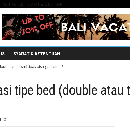
CONTACT US
SYARAT & KETENTUAN
US
SYARAT & KETENTUAN
ouble atau twin) tidak bisa guarantee?
i tipe bed (double atau t
0