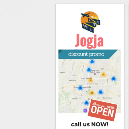
Hotel di Yogyakarta
Tour di Yogya
Hotel di Solo (Surakarta)
Tour di Komodo
Hotel di Semarang
Tour di Lombok
Hotel di Medan
Tour di Flores
Hotel di Batam
Tour di Danau Toba, Medan
Tour di Singapore