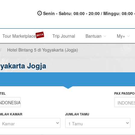
Senin - Sabtu: 08:00 - 20:00 / Minggu: 08:00 
Tour Marketplace
Trip Journal
Bantuan
My+
/
Hotel Bintang 5 di Yogyakarta (Jogja)
gyakarta Jogja
About Us
My Acc
Metode Pembayaran
My Res
Terms of Service
Affilia
TEL
PAX PASSPO
Privacy Policy
Karir@1001malam
MLAH KAMAR
JUMLAH TAMU
Saran & Keluhan