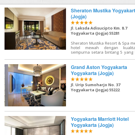
FAQ
Sheraton Mustika Yogyakar
Contact Us
(Jogja)
Jl. Laksda Adisucipto Km. 8.7
Yogyakarta (Jogja) 55281
Sheraton Mustika Resort & Spa 
hotel mewah dengan kualit
sempurna setara bintang 5 yang 
di Kota Yogyakarta tepatnya di J
Adisucipto Km 8,7, Yogyakart
memiliki desain elegan dan
Grand Aston Yogyakarta
dikelilingi taman indah serta m
Yogyakarta (Jogja)
kamar menginap yang luas denga
kayu yang memberikan kesan
Sheraton Mustika Resort & S
Jl. Urip Sumoharjo No. 37
ditempuh dengan berkendara 
Yogyakarta (Jogja) 55222
menit dari Bandara Adi Sucipto. 
wisata yang berada di sekitar ho
Jogja City Mall, Monumen Yogya
Monumen Tugu, Malioboro, 
Vredeburg, Istana Yogyakarta, Kra
Tipe kamar yang ditawarkan ial
Yogyakarta Marriott Hotel
Club level, Lantai club, dan berba
Yogyakarta (Jogja)
dengan akses atau pemandangan
Anak anak atau remaja yang 
dikenakan biaya tambahan sesua