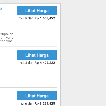
ta
mulai dari
Rp 1,605,452
merupakan
as yang
berlokasi
l. Laksda
a. Hotel
 modern
enawarkan
n lantai
 tenang.
mulai dari
Rp 4,407,222
pa dapat
selama 5
Destinasi
tel ialah
 Kembali,
Benteng
ton, dsb.
ah Queen,
gai kamar
 khusus.
menginap
mulai dari
Rp 3,229,428
i dengan