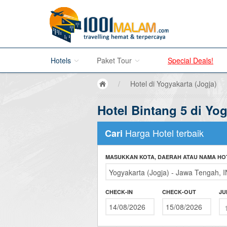
Hotels
Paket Tour
Special Deals!
/
Hotel di Yogyakarta (Jogja)
Hotel di Bali
Hotel Bintang 5 di Yo
Promo Paket Tour Wisata
Hotel di Jakarta
Tour di Madura
Harga Hotel terbaik
Cari
Hotel di Bandung
Tour di Bromo
MASUKKAN KOTA, DAERAH ATAU NAMA HO
Hotel di Surabaya
Tour di Karimun Jawa
Hotel di Malang
Tour di Banyuwangi
CHECK-IN
CHECK-OUT
JU
Hotel di Bromo
Tour di Bali