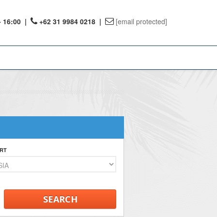
- 16:00
|
+62 31 9984 0218 |
[email protected]
ount
ervations
te Reward
RT