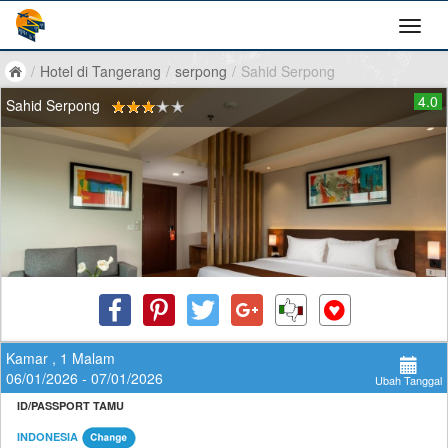
/
Hotel di Tangerang
/
serpong
/
Sahid Serpong
4.0
Sahid Serpong
Kamar , 1 Malam
06/01/2026 - 07/01/2026
Ubah Tanggal
ID/PASSPORT TAMU
INDONESIA