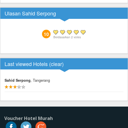
Ulasan Sahid Serpong
10
Berdasarkan
2
votes
Last viewed Hotels (
clear
)
Sahid Serpong
, Tangerang
Voucher Hotel Murah