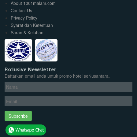
About 1001malam.com
Contact Us
Privacy Policy
Syarat dan Ketentuan
Saran & Keluhan
Exclusive Newsletter
Daftarkan email anda untuk promo hotel seNusantara.