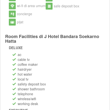
wi-fi di area umum
safe deposit box
concierge
pijat
Room Facilities di J Hotel Bandara Soekarno
Hatta
DELUXE
ac
cable tv
coffee maker
hairdryer
hot water
local tv
safety deposit box
shower bathroom
telephone
wireless/wifi
working desk