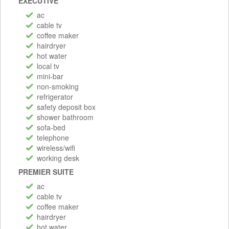
EXECUTIVE
ac
cable tv
coffee maker
hairdryer
hot water
local tv
mini-bar
non-smoking
refrigerator
safety deposit box
shower bathroom
sofa-bed
telephone
wireless/wifi
working desk
PREMIER SUITE
ac
cable tv
coffee maker
hairdryer
hot water