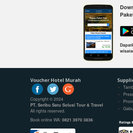
Down
Pake
Dapatk
wisata
Voucher Hotel Murah
Suppli
Tamb
Pres
Copyright © 2024
Prom
PT. Seribu Satu Solusi Tour & Travel
Gabu
All rights reserved.
Book online WA:
0821 3970 3836
Ratings 