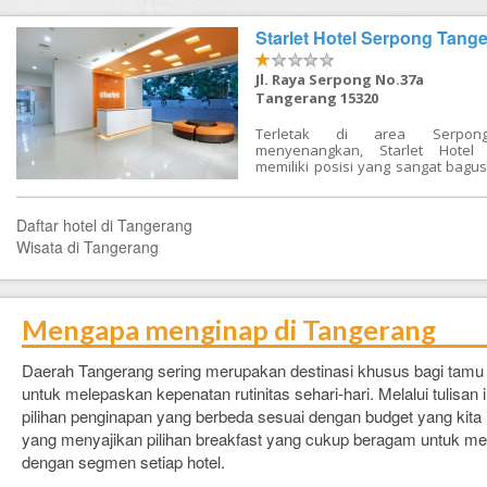
FAQ
Starlet Hotel Serpong Tang
Contact Us
Jl. Raya Serpong No.37a
Tangerang 15320
Terletak di area Serpo
menyenangkan, Starlet Hotel
memiliki posisi yang sangat bagus
melakukan aktivitas bisnis, r
berbelanja di Tangerang. Kehebo
kota terletak hanya dari sini
Daftar hotel di Tangerang
lokasinya yang strategis, h
Wisata di Tangerang
menawarkan akses mudah ke d
yang wajib dikunjungi di kota in
menawarkan pelayanan super
sejumlah fasilitas kepada para ta
Starlet Hotel Serpong berkomit
Mengapa menginap di Tangerang
memastikan penginapan Anda 
mungkin. WiFi gratis di semu
satpam 24 jam, toko ser
Daerah Tangerang sering merupakan destinasi khusus bagi tam
resepsionis 24 jam, Wi-fi di te
untuk melepaskan kepenatan rutinitas sehari-hari. Melalui tulisa
hanyalah beberapa dari fasili
membedakan Starlet Hotel Serpo
pilihan penginapan yang berbeda sesuai dengan budget yang kita
hotel-hotel lain di kota ini. Mas
yang menyajikan pilihan breakfast yang cukup beragam untuk m
satu dari 109 kamar yang menggod
dengan segmen setiap hotel.
lepaskan rasa penat Anda
sejumlah fasilitas yang tersedi