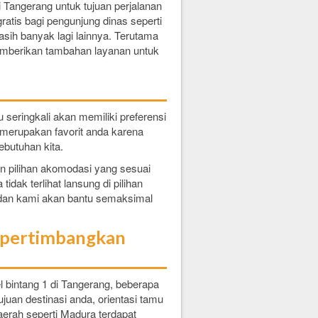
, AC, TV
i Tangerang untuk tujuan perjalanan
m kamar,
ratis bagi pengunjung dinas seperti
tu, hotel
asih banyak lagi lainnya. Terutama
s rekreasi
bermacam
memberikan tambahan layanan untuk
super dan
n Starlet
sempurna
a selama
seringkali akan memiliki preferensi
 merupakan favorit anda karena
butuhan kita.
n pilihan akomodasi yang sesuai
idak terlihat lansung di pilihan
 dan kami akan bantu semaksimal
empertimbangkan
l bintang 1 di Tangerang, beberapa
 tujuan destinasi anda, orientasi tamu
erah seperti Madura terdapat