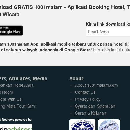
load GRATIS 1001malam - Aplikasi Booking Hotel, T
t Wisata
Kirim link download k
an 1001malam App, aplikasi mobile terbaru untuk pesan hotel di 
 di seluruh wilayah Indonesia di Google Store!
Info lebih lanjut un
ers, Affiliates, Media
About
ahkan Hotel Anda
About 1001malam.com
s Room
Contact Us
ote With Us
Privacy Policy
ng Mitra Tour Kami
Syarat dan Ketentuan
Saran & Keluhan
& Reviews powered by