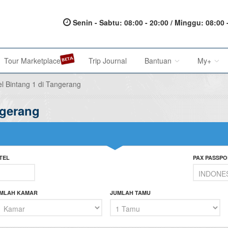
Senin - Sabtu: 08:00 - 20:00 / Minggu: 08:00 
Tour Marketplace
Trip Journal
Bantuan
My+
el Bintang 1 di Tangerang
ngerang
About Us
My Acc
Metode Pembayaran
My Res
Terms of Service
Affilia
TEL
PAX PASSPO
Privacy Policy
Karir@1001malam
MLAH KAMAR
JUMLAH TAMU
Saran & Keluhan