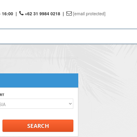
- 16:00
|
+62 31 9984 0218 |
[email protected]
ount
ervations
te Reward
RT