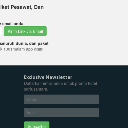
iket Pesawat, Dan
e email anda,
Kirim Link via Email
seluruh dunia, dan paket
tuk 1001malam app disini
Exclusive Newsletter
Daftarkan email anda untuk promo hotel
seNusantara.