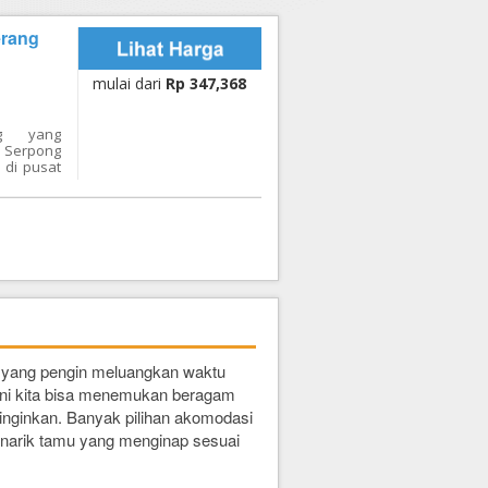
erang
mulai dari
Rp 347,368
ng yang
 Serpong
 di pusat
estoran,
han pusat
. Dengan
otel ini
estinasi
i. Dengan
ior dan
mu hotel,
men untuk
senyaman
a kamar,
baguna,
u yang pengin meluangkan waktu
mpat umum
n ini kita bisa menemukan beragam
tas yang
ng dengan
 inginkan. Banyak pilihan akomodasi
uki salah
enarik tamu yang menginap sesuai
a ini dan
 dengan
a seperti