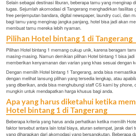
akses internet WiFi (gratis)
Selain sebagai destinasi liburan, beberapa tamu yang menginap d
satelit/kabel, brankas dala
tugas. Sejumlah akomodasi di Tangerang menghadirkan fasilitas g
perlengkapan mandi. Disamping i
free penjemputan bandara, digital newspaper, laundry cuci, dan m
memiliki berbagai pilihan fasilita
yang menjamin Anda melakukan 
bagi tamu yang menginap jangka panjang, hotel bisa jadi akan 
hal selama menginap. Fasilitas 
membuat tamu mereka lebih nyaman.
lokasi yang istimewa menjadika
Hotel Serpong tempat yang 
Pilihan Hotel bintang 1 di Tangerang
untuk menikmati penginapan And
di Tangerang.
Pilihan Hotel bintang 1 memang cukup unik, karena beragam tamu 
masing-masing. Namun demikian pilihan Hotel bintang 1 bisa jadi
memberikan kenyamanan dan varian yang khas sesuai dengan ke
Dengan memilih Hotel bintang 1 Tangerang, anda bisa memastika
dengan melihat lansung pilihan yang tersedia lengkap, atau apabila t
yang diberikan, anda bisa menghubungi staff CS kami by phone,
mungkin untuk mendapatkan harga khusus bagi anda.
Apa yang harus diketahui ketika m
Hotel bintang 1 di Tangerang
Beberapa kriteria yang harus anda perhatikan ketika memilih Hote
faktor tersebut antara lain total biaya, aturan setempat, jarak dari
yang diharapkan dari akomodasi yang bersangkutan. Beberapa da