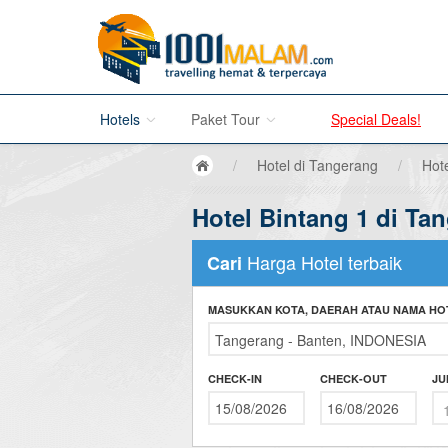
Hotels
Paket Tour
Special Deals!
/
Hotel di Tangerang
/
Hot
Hotel di Bali
Hotel Bintang 1 di Ta
Promo Paket Tour Wisata
Hotel di Jakarta
Tour di Madura
Harga Hotel terbaik
Cari
Hotel di Bandung
Tour di Bromo
MASUKKAN KOTA, DAERAH ATAU NAMA HO
Hotel di Surabaya
Tour di Karimun Jawa
Hotel di Malang
Tour di Banyuwangi
CHECK-IN
CHECK-OUT
JU
Hotel di Bromo
Tour di Bali