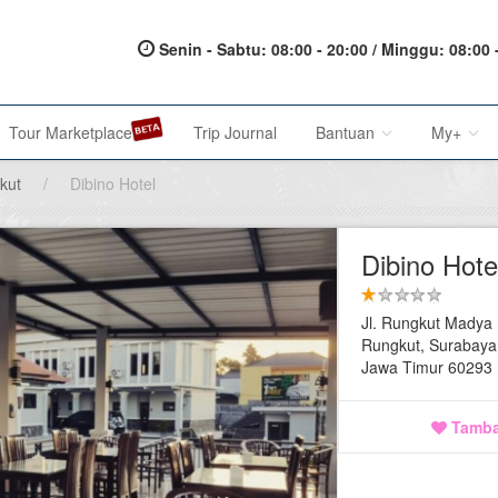
Senin - Sabtu: 08:00 - 20:00 / Minggu: 08:00 
Tour Marketplace
Trip Journal
Bantuan
My+
kut
/
Dibino Hotel
About Us
My Acc
Dibino Hote
Metode Pembayaran
My Res
Jl. Rungkut Madya
Terms of Service
Affilia
Rungkut, Surabaya
Jawa Timur 60293
Privacy Policy
Karir@1001malam
Tamba
Saran & Keluhan