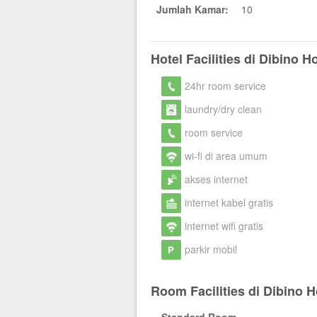
Jumlah Kamar:
10
Hotel Facilities di Dibino Ho
24hr room service
laundry/dry clean
room service
wi-fi di area umum
akses internet
internet kabel gratis
internet wifi gratis
parkir mobil
Room Facilities di Dibino H