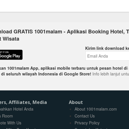
load GRATIS 1001malam - Aplikasi Booking Hotel, T
t Wisata
Kirim link download k
an 1001malam App, aplikasi mobile terbaru untuk pesan hotel di 
 di seluruh wilayah Indonesia di Google Store!
Info lebih lanjut un
ers, Affiliates, Media
About
ahkan Hotel Anda
About 1001malam.com
s Room
Contact Us
ote With Us
Privacy Policy