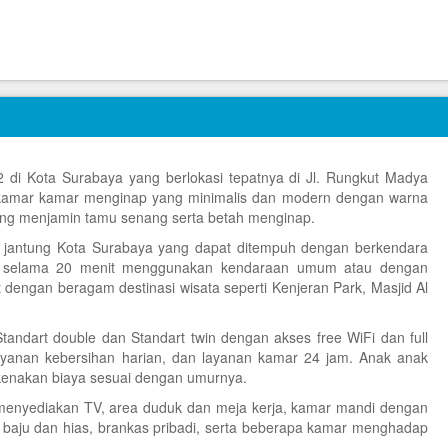
 2 di Kota Surabaya yang berlokasi tepatnya di Jl. Rungkut Madya
kamar kamar menginap yang minimalis dan modern dengan warna
ng menjamin tamu senang serta betah menginap.
at jantung Kota Surabaya yang dapat ditempuh dengan berkendara
da selama 20 menit menggunakan kendaraan umum atau dengan
t dengan beragam destinasi wisata seperti Kenjeran Park, Masjid Al
tandart double dan Standart twin dengan akses free WiFi dan full
ayanan kebersihan harian, dan layanan kamar 24 jam. Anak anak
kenakan biaya sesuai dengan umurnya.
l menyediakan TV, area duduk dan meja kerja, kamar mandi dengan
i baju dan hias, brankas pribadi, serta beberapa kamar menghadap