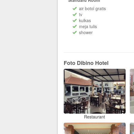
Standard Room
air botol gratis
tv
kulkas
meja tulis
shower
Foto Dibino Hotel
Restaurant