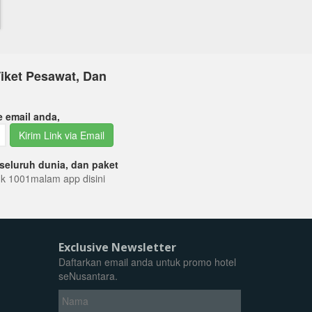
iket Pesawat, Dan
e email anda,
Kirim Link via Email
seluruh dunia, dan paket
tuk 1001malam app disini
Exclusive Newsletter
Daftarkan email anda untuk promo hotel
seNusantara.