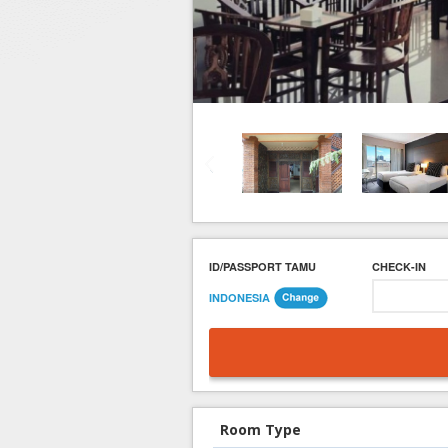
Hotel di Yogyakarta
Tour di Yogya
Hotel di Solo (Surakarta)
Tour di Komodo
Hotel di Semarang
Tour di Lombok
Hotel di Medan
Tour di Flores
Hotel di Batam
Tour di Danau Toba, Medan
Tour di Singapore
ID/PASSPORT TAMU
CHECK-IN
INDONESIA
Room Type