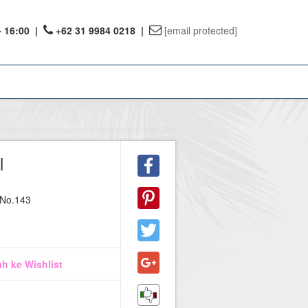
- 16:00
|
+62 31 9984 0218 |
[email protected]
ount
l
ervations
 No.143
te Reward
h ke Wishlist