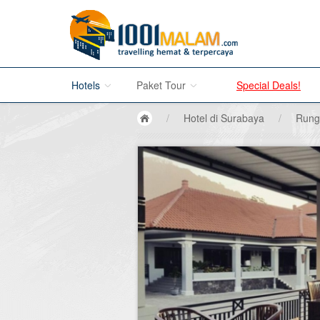
Hotels
Paket Tour
Special Deals!
/
Hotel di Surabaya
/
Rung
Hotel di Bali
Promo Paket Tour Wisata
Hotel di Jakarta
Tour di Madura
Hotel di Bandung
Tour di Bromo
Hotel di Surabaya
Tour di Karimun Jawa
Hotel di Malang
Tour di Banyuwangi
Hotel di Bromo
Tour di Bali