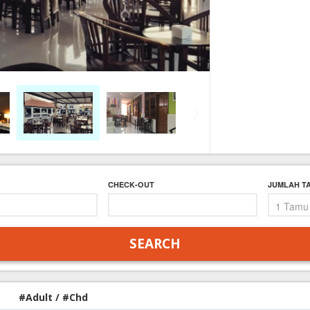
FAQ
Contact Us
CHECK-OUT
JUMLAH T
#Adult / #Chd