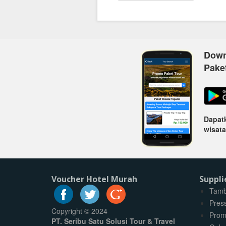
Down
Pake
Dapatk
wisata
Voucher Hotel Murah
Suppli
Tamb
Pres
Copyright © 2024
Prom
PT. Seribu Satu Solusi Tour & Travel