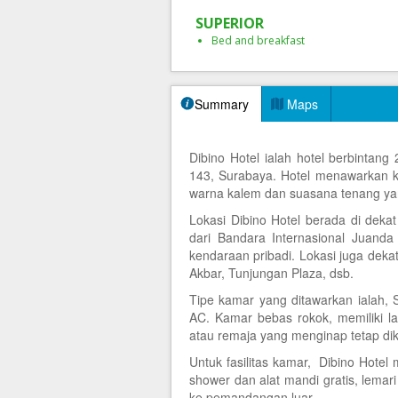
SUPERIOR
Bed and breakfast
Summary
Maps
Dibino Hotel ialah hotel berbintang
143, Surabaya. Hotel menawarkan 
warna kalem dan suasana tenang ya
Lokasi Dibino Hotel berada di dek
dari Bandara Internasional Juan
kendaraan pribadi. Lokasi juga deka
Akbar, Tunjungan Plaza, dsb.
Tipe kamar yang ditawarkan ialah, S
AC. Kamar bebas rokok, memiliki l
atau remaja yang menginap tetap di
Untuk fasilitas kamar, Dibino Hote
shower dan alat mandi gratis, lemar
ke pemandangan luar.