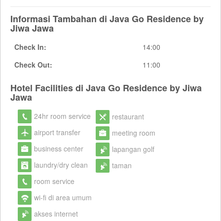
Informasi Tambahan di Java Go Residence by
Jiwa Jawa
Check In:
14:00
Check Out:
11:00
Hotel Facilities di Java Go Residence by Jiwa
Jawa
24hr room service
restaurant
airport transfer
meeting room
business center
lapangan golf
laundry/dry clean
taman
room service
wi-fi di area umum
akses internet