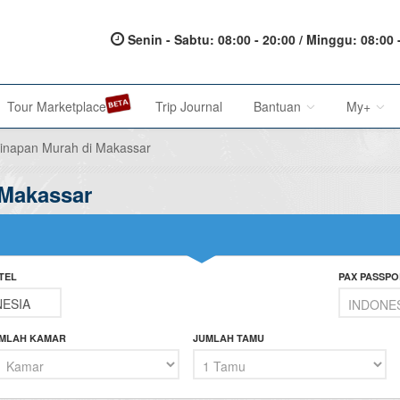
Senin - Sabtu: 08:00 - 20:00 / Minggu: 08:00 
Tour Marketplace
Trip Journal
Bantuan
My+
inapan Murah di Makassar
 Makassar
About Us
My Acc
Metode Pembayaran
My Res
Terms of Service
Affilia
TEL
PAX PASSPO
Privacy Policy
Karir@1001malam
MLAH KAMAR
JUMLAH TAMU
Saran & Keluhan