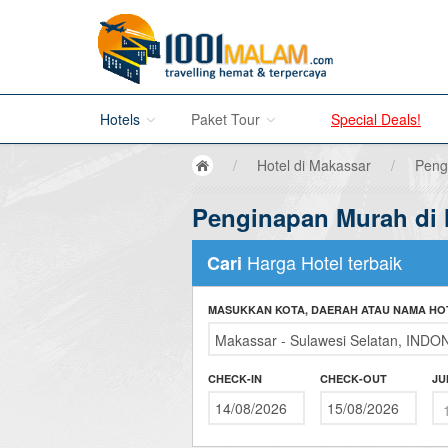
Hotels
Paket Tour
Special Deals!
/
Hotel di Makassar
/
Peng
Hotel di Bali
Penginapan Murah di
Promo Paket Tour Wisata
Hotel di Jakarta
Tour di Madura
Harga Hotel terbaik
Cari
Hotel di Bandung
Tour di Bromo
MASUKKAN KOTA, DAERAH ATAU NAMA HO
Hotel di Surabaya
Tour di Karimun Jawa
Hotel di Malang
Tour di Banyuwangi
CHECK-IN
CHECK-OUT
JU
Hotel di Bromo
Tour di Bali