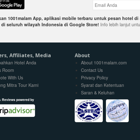
an 1001malam App, aplikasi mobile terbaru untuk pesan hotel di 
 di seluruh wilayah Indonesia di Google Store!
Info lebih lanjut un
ers, Affiliates, Media
About
ahkan Hotel Anda
About 1001malam.com
s Room
Contact Us
ote With Us
Privacy Policy
ng Mitra Tour Kami
Syarat dan Ketentuan
Saran & Keluhan
& Reviews powered by