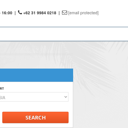
- 16:00
|
+62 31 9984 0218 |
[email protected]
ount
ervations
te Reward
RT