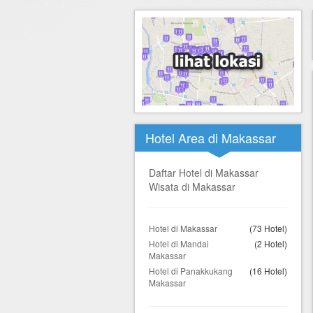
Hotel di Yogyakarta
Tour di Yogya
Hotel di Solo (Surakarta)
Tour di Komodo
Hotel di Semarang
Tour di Lombok
Hotel di Medan
Tour di Flores
Hotel di Batam
Tour di Danau Toba, Medan
Hotel Area di Makassar
Tour di Singapore
Daftar Hotel di Makassar
Wisata di Makassar
Hotel di Makassar
(73 Hotel)
Hotel di Mandai
(2 Hotel)
Makassar
Hotel di Panakkukang
(16 Hotel)
Makassar