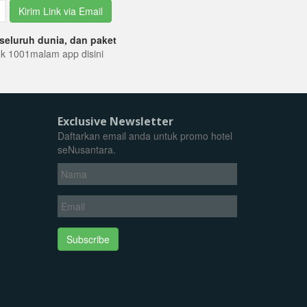
Kirim Link via Email
seluruh dunia, dan paket
tuk 1001malam app disini
Exclusive Newsletter
Daftarkan email anda untuk promo hotel
seNusantara.