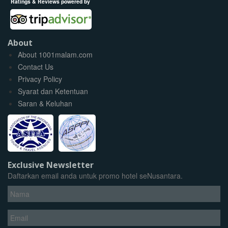
Ratings & Reviews powered by
About
About 1001malam.com
Contact Us
Privacy Policy
Syarat dan Ketentuan
Saran & Keluhan
Exclusive Newsletter
Daftarkan email anda untuk promo hotel seNusantara.