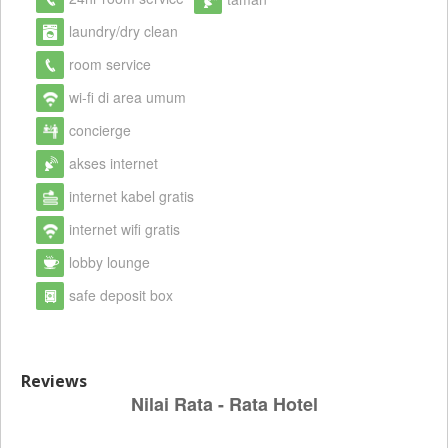
laundry/dry clean
room service
wi-fi di area umum
concierge
akses internet
internet kabel gratis
internet wifi gratis
lobby lounge
safe deposit box
Reviews
Nilai Rata - Rata Hotel