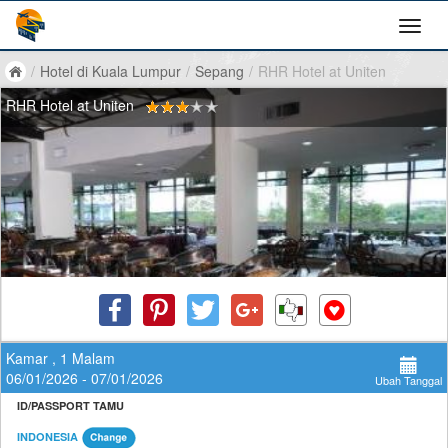
/
Hotel di Kuala Lumpur
/
Sepang
/
RHR Hotel at Uniten
RHR Hotel at Uniten
Kamar , 1 Malam
06/01/2026 - 07/01/2026
Ubah Tanggal
ID/PASSPORT TAMU
INDONESIA