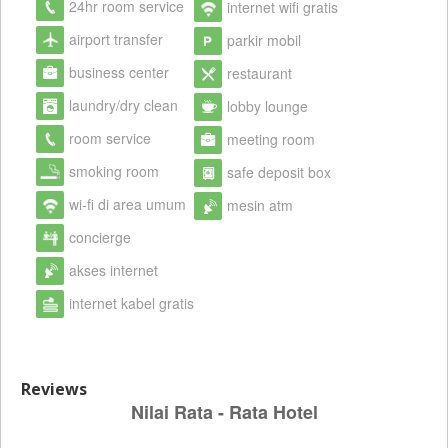
24hr room service
internet wifi gratis
airport transfer
parkir mobil
business center
restaurant
laundry/dry clean
lobby lounge
room service
meeting room
smoking room
safe deposit box
wi-fi di area umum
mesin atm
concierge
akses internet
internet kabel gratis
Reviews
Nilai Rata - Rata Hotel