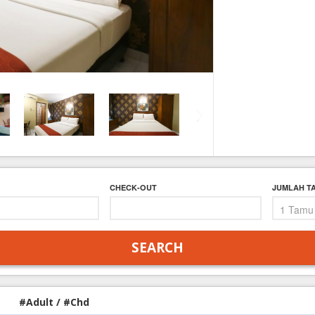
FAQ
Contact Us
CHECK-OUT
JUMLAH T
#Adult / #Chd