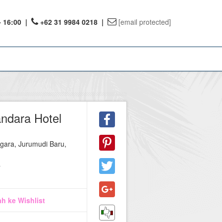
- 16:00
|
+62 31 9984 0218 |
[email protected]
ount
ndara Hotel
ervations
egara, Jurumudi Baru,
te Reward
a
h ke Wishlist