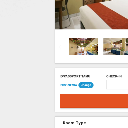
Hotel di Yogyakarta
Tour di Yogya
Hotel di Solo (Surakarta)
Tour di Komodo
Hotel di Semarang
Tour di Lombok
Hotel di Medan
Tour di Flores
Hotel di Batam
Tour di Danau Toba, Medan
Tour di Singapore
ID/PASSPORT TAMU
CHECK-IN
INDONESIA
Room Type