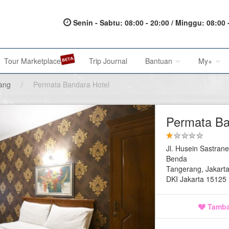
Senin - Sabtu: 08:00 - 20:00 / Minggu: 08:00 
Tour Marketplace
Trip Journal
Bantuan
My+
ang
/
Permata Bandara Hotel
About Us
My Acc
Permata Ba
Metode Pembayaran
My Res
Jl. Husein Sastran
Terms of Service
Affilia
Benda
Tangerang, Jakart
Privacy Policy
DKI Jakarta 15125
Karir@1001malam
Tamba
Saran & Keluhan