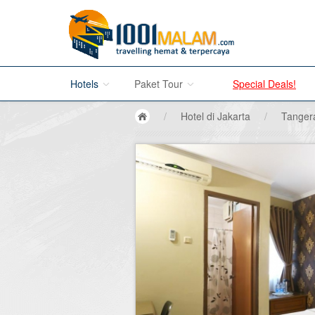
Hotels
Paket Tour
Special Deals!
/
Hotel di Jakarta
/
Tanger
Hotel di Bali
Promo Paket Tour Wisata
Hotel di Jakarta
Tour di Madura
Hotel di Bandung
Tour di Bromo
Hotel di Surabaya
Tour di Karimun Jawa
Hotel di Malang
Tour di Banyuwangi
Hotel di Bromo
Tour di Bali