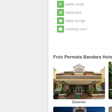
parkir mobil
restaurant
lobby lounge
meeting room
Foto Permata Bandara Hote
Eksterior