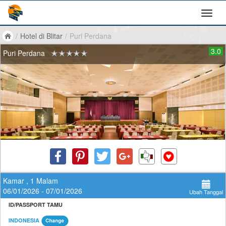
/
Hotel di Blitar
/
Puri Perdana
3.0
Puri Perdana
Kamar , 1 Malam
06/01/2026 - 07/01/2026
Ubah Tanggal
ID/PASSPORT TAMU
INDONESIA