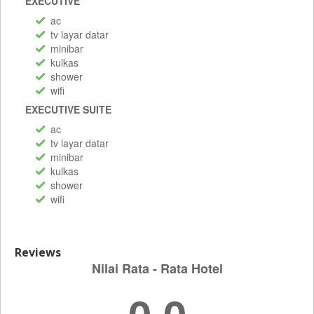
EXECUTIVE
ac
tv layar datar
minibar
kulkas
shower
wifi
EXECUTIVE SUITE
ac
tv layar datar
minibar
kulkas
shower
wifi
Reviews
Nilai Rata - Rata Hotel
0.0