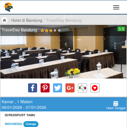
/
Hotel di Bandung
/
TravelDay Bandung
3.5
TravelDay Bandung
Kamar , 1 Malam
06/01/2026 - 07/01/2026
Ubah Tanggal
ID/PASSPORT TAMU
INDONESIA