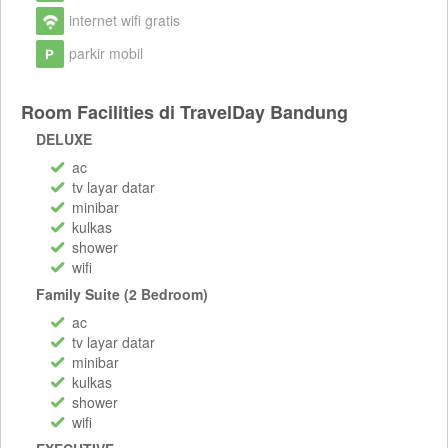
internet wifi gratis
parkir mobil
Room Facilities di TravelDay Bandung
DELUXE
ac
tv layar datar
minibar
kulkas
shower
wifi
Family Suite (2 Bedroom)
ac
tv layar datar
minibar
kulkas
shower
wifi