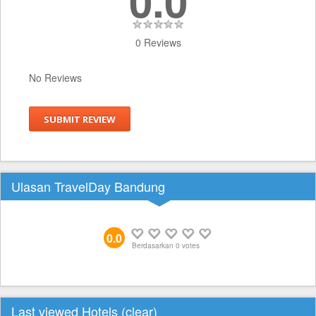
0 Reviews
No Reviews
SUBMIT REVIEW
Ulasan TravelDay Bandung
0.0
Berdasarkan
0
votes
Last viewed Hotels (
clear
)