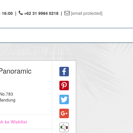
- 16:00
|
+62 31 9984 0218 |
[email protected]
ount
Panoramic
ervations
te Reward
 No.783
 Bandung
h ke Wishlist