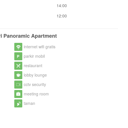
14:00
12:00
ari Panoramic Apartment
internet wifi gratis
parkir mobil
restaurant
lobby lounge
cctv security
meeting room
taman