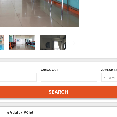
FAQ
Contact Us
CHECK-OUT
JUMLAH T
#Adult / #Chd