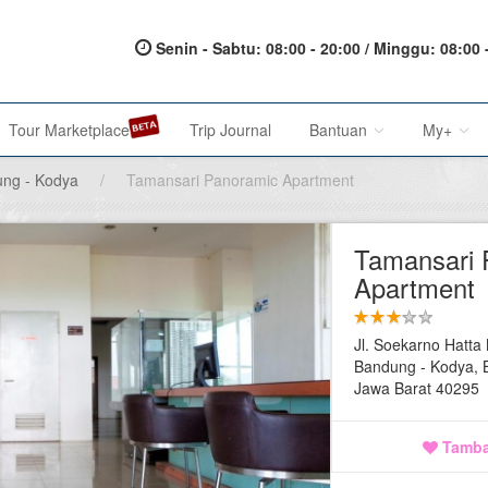
Senin - Sabtu: 08:00 - 20:00 / Minggu: 08:00 
Tour Marketplace
Trip Journal
Bantuan
My+
ng - Kodya
/
Tamansari Panoramic Apartment
About Us
My Acc
Tamansari 
Metode Pembayaran
My Res
Apartment
Terms of Service
Affilia
Jl. Soekarno Hatta
Privacy Policy
Bandung - Kodya,
Jawa Barat 40295
Karir@1001malam
Tamba
Saran & Keluhan