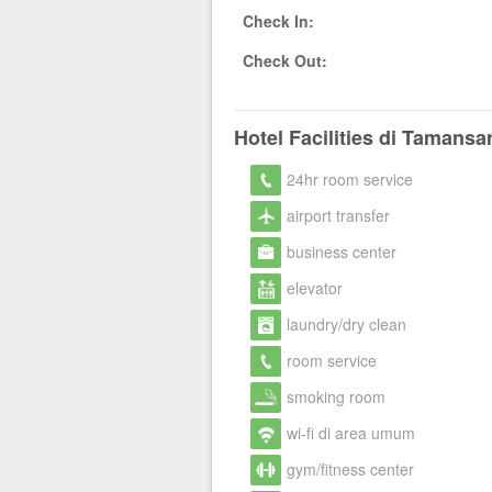
Check In:
Check Out:
Hotel Facilities di Tamans
24hr room service
airport transfer
business center
elevator
laundry/dry clean
room service
smoking room
wi-fi di area umum
gym/fitness center