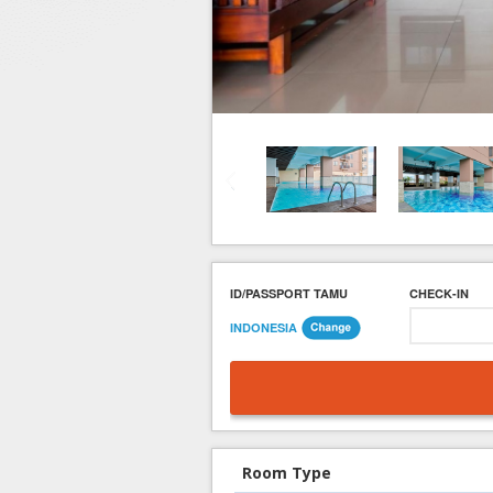
Hotel di Yogyakarta
Tour di Yogya
Hotel di Solo (Surakarta)
Tour di Komodo
Hotel di Semarang
Tour di Lombok
Hotel di Medan
Tour di Flores
Hotel di Batam
Tour di Danau Toba, Medan
Tour di Singapore
ID/PASSPORT TAMU
CHECK-IN
INDONESIA
Room Type