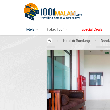
Hotels
Paket Tour
Special Deals!
/
Hotel di Bandung
/
Bandu
Hotel di Bali
Promo Paket Tour Wisata
Hotel di Jakarta
Tour di Madura
Hotel di Bandung
Tour di Bromo
Hotel di Surabaya
Tour di Karimun Jawa
Hotel di Malang
Tour di Banyuwangi
Hotel di Bromo
Tour di Bali