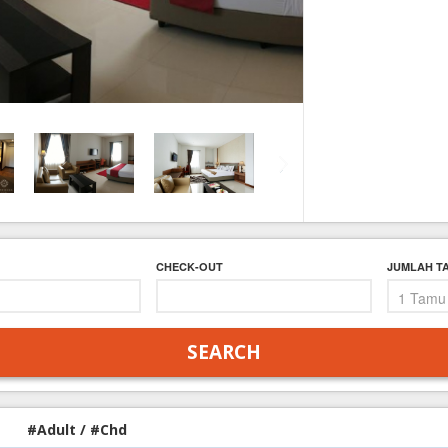
FAQ
Contact Us
CHECK-OUT
JUMLAH T
#Adult / #Chd