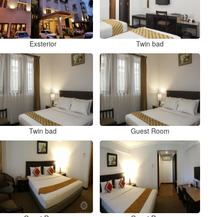
Exsterior
Twin bad
Twin bad
Guest Room