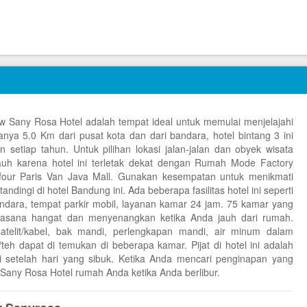
New Sany Rosa Hotel adalah tempat ideal untuk memulai menjelajahi
ya 5.0 Km dari pusat kota dan dari bandara, hotel bintang 3 ini
 setiap tahun. Untuk pilihan lokasi jalan-jalan dan obyek wisata
-jauh karena hotel ini terletak dekat dengan Rumah Mode Factory
efour Paris Van Java Mall. Gunakan kesempatan untuk menikmati
tandingi di hotel Bandung ini. Ada beberapa fasilitas hotel ini seperti
 bandara, tempat parkir mobil, layanan kamar 24 jam. 75 kamar yang
suasana hangat dan menyenangkan ketika Anda jauh dari rumah.
telit/kabel, bak mandi, perlengkapan mandi, air minum dalam
teh dapat di temukan di beberapa kamar. Pijat di hotel ini adalah
i setelah hari yang sibuk. Ketika Anda mencari penginapan yang
Sany Rosa Hotel rumah Anda ketika Anda berlibur.