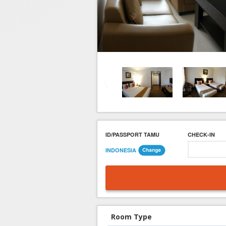
Hotel di Yogyakarta
Tour di Yogya
Hotel di Solo (Surakarta)
Tour di Komodo
Hotel di Semarang
Tour di Lombok
Hotel di Medan
Tour di Flores
Hotel di Batam
Tour di Danau Toba, Medan
Tour di Singapore
ID/PASSPORT TAMU
CHECK-IN
INDONESIA
Room Type