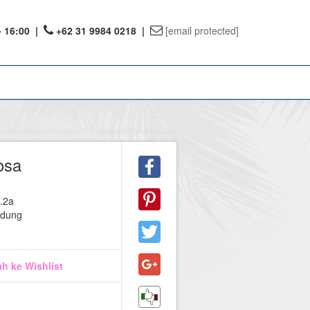
- 16:00
|
+62 31 9984 0218 |
[email protected]
ount
osa
ervations
.2a
te Reward
ndung
h ke Wishlist