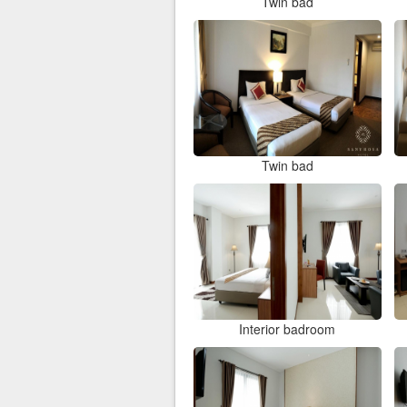
Twin bad
Twin bad
Interior badroom