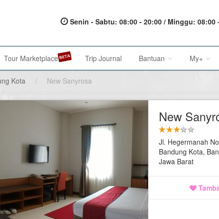
Senin - Sabtu: 08:00 - 20:00 / Minggu: 08:00 
Tour Marketplace
Trip Journal
Bantuan
My+
ng Kota
/
New Sanyrosa
About Us
My Acc
New Sanyr
Metode Pembayaran
My Res
Jl. Hegermanah No
Terms of Service
Affilia
Bandung Kota, Ba
Jawa Barat
Privacy Policy
Karir@1001malam
Tamba
Saran & Keluhan