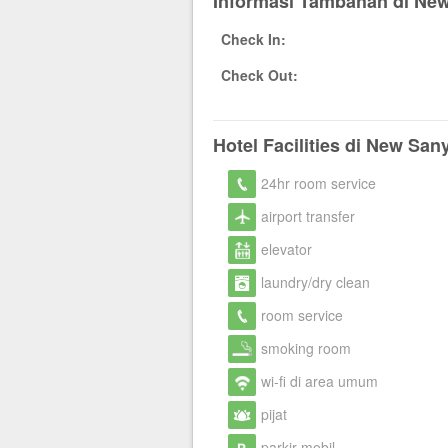
Informasi Tambahan di Ne
Check In:
Check Out:
Hotel Facilities di New San
24hr room service
airport transfer
elevator
laundry/dry clean
room service
smoking room
wi-fi di area umum
pijat
parkir mobil