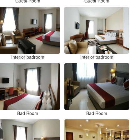
Guest Room
Guest Room
Interior badroom
Interior badroom
Bad Room
Bad Room