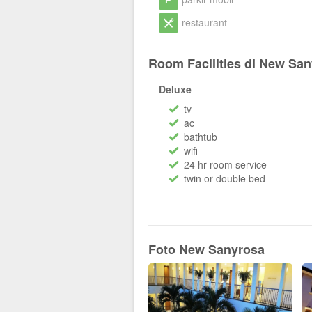
restaurant
Room Facilities di New Sa
Deluxe
tv
ac
bathtub
wifi
24 hr room service
twin or double bed
Foto New Sanyrosa