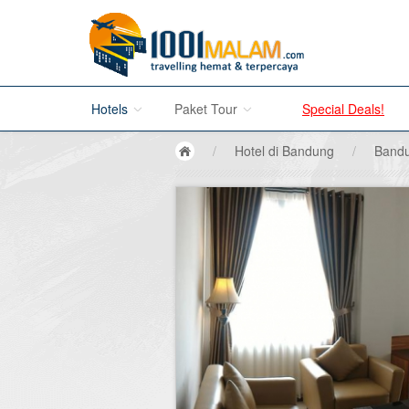
Hotels
Paket Tour
Special Deals!
/
Hotel di Bandung
/
Bandu
Hotel di Bali
Promo Paket Tour Wisata
Hotel di Jakarta
Tour di Madura
Hotel di Bandung
Tour di Bromo
Hotel di Surabaya
Tour di Karimun Jawa
Hotel di Malang
Tour di Banyuwangi
Hotel di Bromo
Tour di Bali