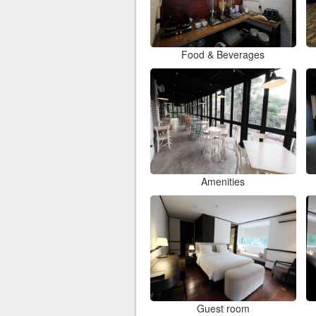
Food & Beverages
Amenities
Guest room