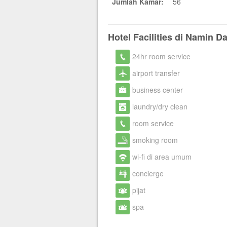
Jumlah Kamar:
56
Hotel Facilities di Namin D
24hr room service
airport transfer
business center
laundry/dry clean
room service
smoking room
wi-fi di area umum
concierge
pijat
spa