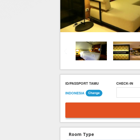
Hotel di Yogyakarta
Tour di Yogya
Hotel di Solo (Surakarta)
Tour di Komodo
Hotel di Semarang
Tour di Lombok
Hotel di Medan
Tour di Flores
Hotel di Batam
Tour di Danau Toba, Medan
Tour di Singapore
ID/PASSPORT TAMU
CHECK-IN
INDONESIA
Room Type