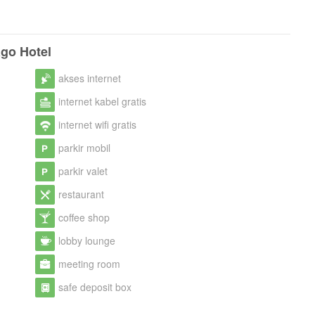
ago Hotel
akses internet
internet kabel gratis
internet wifi gratis
parkir mobil
parkir valet
restaurant
coffee shop
lobby lounge
meeting room
safe deposit box