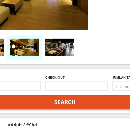
FAQ
Contact Us
CHECK-OUT
JUMLAH T
#Adult / #Chd