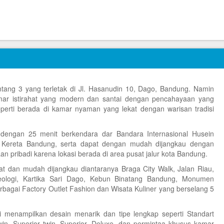
ntang 3 yang terletak di Jl. Hasanudin 10, Dago, Bandung. Namin
ar istirahat yang modern dan santai dengan pencahayaan yang
perti berada di kamar nyaman yang lekat dengan warisan tradisi
dengan 25 menit berkendara dar Bandara Internasional Husein
n Kereta Bandung, serta dapat dengan mudah dijangkau dengan
n pribadi karena lokasi berada di area pusat jalur kota Bandung.
kat dan mudah dijangkau diantaranya Braga City Walk, Jalan Riau,
ologi, Kartika Sari Dago, Kebun Binatang Bandung, Monumen
erbagai Factory Outlet Fashion dan Wisata Kuliner yang berselang 5
 menampilkan desain menarik dan tipe lengkap seperti Standart
win, Superior twin, Superior, Deluxe, dan permintaa khusus kamar