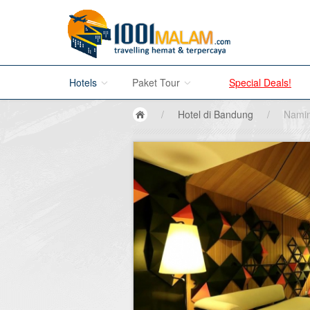
Hotels
Paket Tour
Special Deals!
/
Hotel di Bandung
/
Namin
Hotel di Bali
Promo Paket Tour Wisata
Hotel di Jakarta
Tour di Madura
Hotel di Bandung
Tour di Bromo
Hotel di Surabaya
Tour di Karimun Jawa
Hotel di Malang
Tour di Banyuwangi
Hotel di Bromo
Tour di Bali