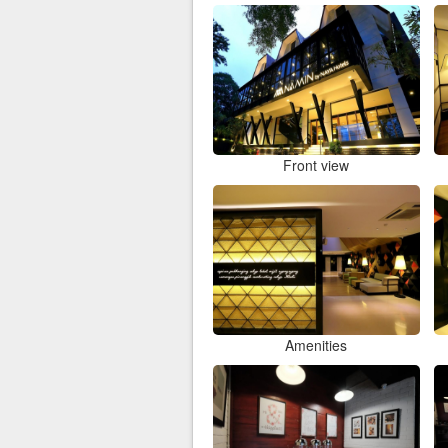
Front view
Amenities