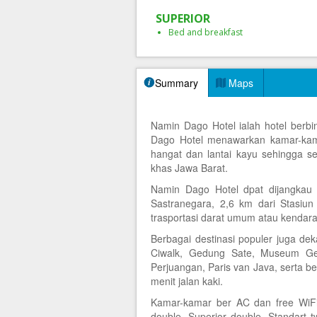
SUPERIOR
Bed and breakfast
Summary
Maps
Namin Dago Hotel ialah hotel berbi
Dago Hotel menawarkan kamar-kam
hangat dan lantai kayu sehingga se
khas Jawa Barat.
Namin Dago Hotel dpat dijangkau 
Sastranegara, 2,6 km dari Stasiu
trasportasi darat umum atau kendaraa
Berbagai destinasi populer juga de
Ciwalk, Gedung Sate, Museum Ge
Perjuangan, Paris van Java, serta b
menit jalan kaki.
Kamar-kamar ber AC dan free WiFi
double, Superior double, Standart t