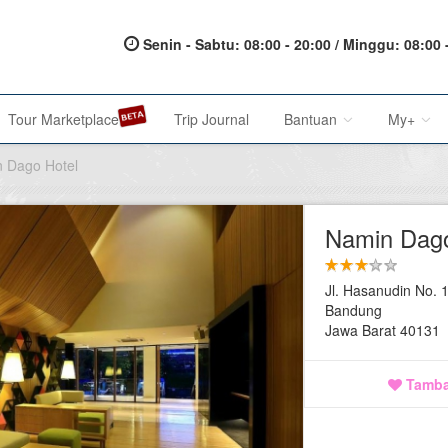
Senin - Sabtu: 08:00 - 20:00 / Minggu: 08:00 
Tour Marketplace
Trip Journal
Bantuan
My+
 Dago Hotel
About Us
My Acc
Namin Dago
Metode Pembayaran
My Res
Jl. Hasanudin No. 
Terms of Service
Affilia
Bandung
Jawa Barat 40131
Privacy Policy
Karir@1001malam
Tamba
Saran & Keluhan