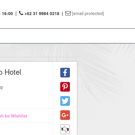
- 16:00
|
+62 31 9984 0218 |
[email protected]
ount
 Hotel
ervations
10
te Reward
h ke Wishlist