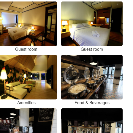
Guest room
Guest room
Amenities
Food & Beverages