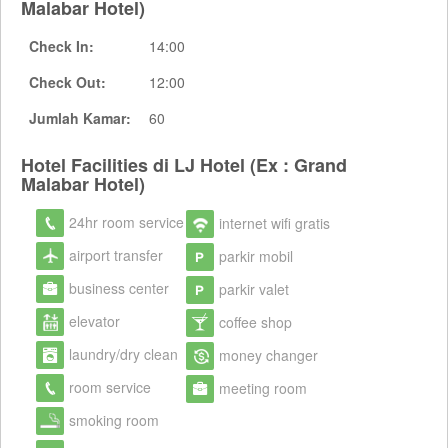
Malabar Hotel)
Check In:
14:00
Check Out:
12:00
Jumlah Kamar:
60
Hotel Facilities di LJ Hotel (Ex : Grand
Malabar Hotel)
24hr room service
internet wifi gratis
airport transfer
parkir mobil
business center
parkir valet
elevator
coffee shop
laundry/dry clean
money changer
room service
meeting room
smoking room