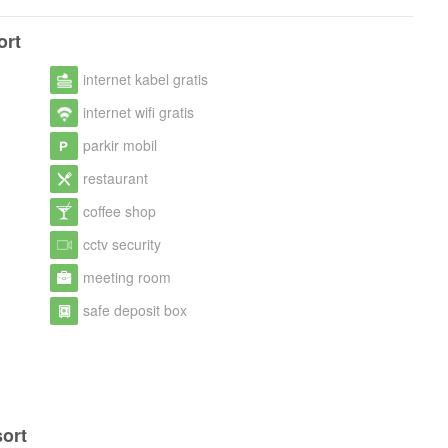
ort
internet kabel gratis
internet wifi gratis
parkir mobil
restaurant
coffee shop
cctv security
meeting room
safe deposit box
sort