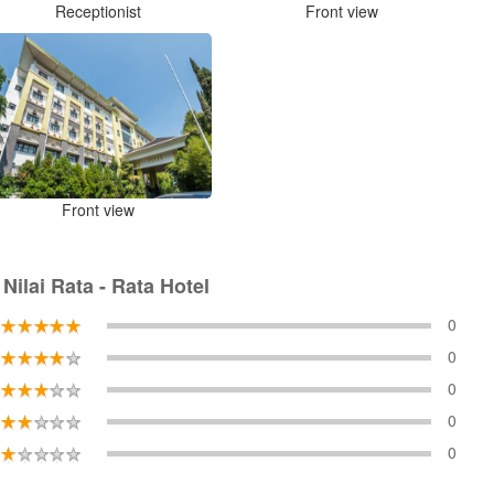
Receptionist
Front view
Front view
Nilai Rata - Rata Hotel
0
0
0
0
0