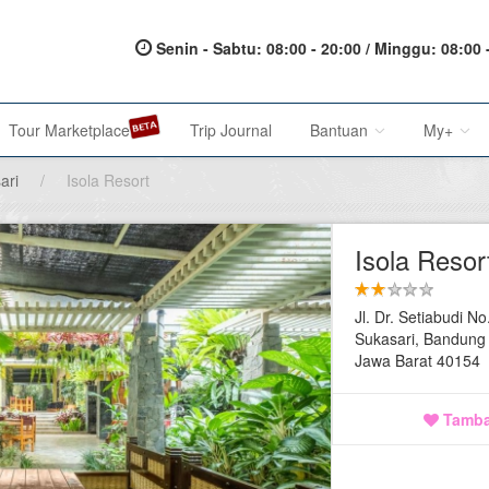
Senin - Sabtu: 08:00 - 20:00 / Minggu: 08:00 
Tour Marketplace
Trip Journal
Bantuan
My+
ari
/
Isola Resort
About Us
My Acc
Isola Resor
Metode Pembayaran
My Res
Jl. Dr. Setiabudi No
Terms of Service
Affilia
Sukasari, Bandung
Jawa Barat 40154
Privacy Policy
Karir@1001malam
Tamba
Saran & Keluhan