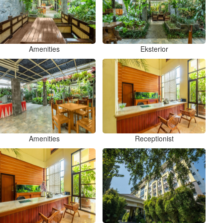
Amenities
Eksterior
Amenities
Receptionist