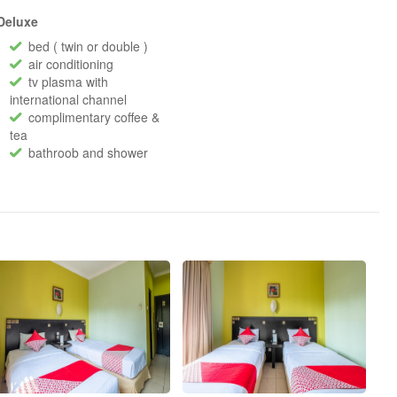
Deluxe
bed ( twin or double )
air conditioning
tv plasma with
international channel
complimentary coffee &
tea
bathroob and shower