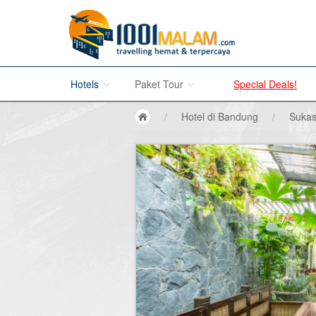
Hotels
Paket Tour
Special Deals!
/
Hotel di Bandung
/
Sukas
Hotel di Bali
Promo Paket Tour Wisata
Hotel di Jakarta
Tour di Madura
Hotel di Bandung
Tour di Bromo
Hotel di Surabaya
Tour di Karimun Jawa
Hotel di Malang
Tour di Banyuwangi
Hotel di Bromo
Tour di Bali