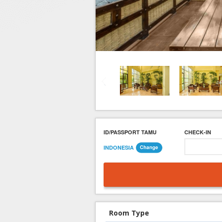
Hotel di Yogyakarta
Tour di Yogya
Hotel di Solo (Surakarta)
Tour di Komodo
Hotel di Semarang
Tour di Lombok
Hotel di Medan
Tour di Flores
Hotel di Batam
Tour di Danau Toba, Medan
Tour di Singapore
ID/PASSPORT TAMU
CHECK-IN
INDONESIA
Room Type