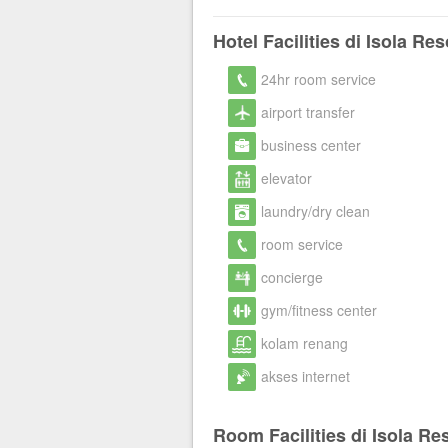
Hotel Facilities di Isola Res
24hr room service
airport transfer
business center
elevator
laundry/dry clean
room service
concierge
gym/fitness center
kolam renang
akses internet
Room Facilities di Isola Re