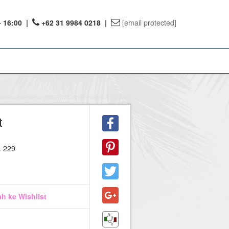
- 16:00
|
+62 31 9984 0218 |
[email protected]
ount
t
ervations
. 229
te Reward
h ke Wishlist