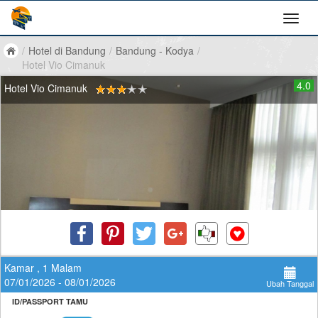
/
Hotel di Bandung
/
Bandung - Kodya
/
Hotel Vio Cimanuk
4.0
Hotel Vio Cimanuk
Kamar , 1 Malam
07/01/2026 - 08/01/2026
Ubah Tanggal
ID/PASSPORT TAMU