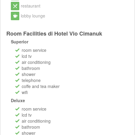
restaurant
lobby lounge
Room Facilities di Hotel Vio Cimanuk
Superior
room service
lcd tv
air conditioning
bathroom
shower
telephone
coffe and tea maker
wifi
Deluxe
room service
lcd tv
air conditioning
bathroom
shower