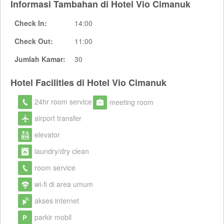
Informasi Tambahan di Hotel Vio Cimanuk
Check In:
14:00
Check Out:
11:00
Jumlah Kamar:
30
Hotel Facilities di Hotel Vio Cimanuk
24hr room service
meeting room
airport transfer
elevator
laundry/dry clean
room service
wi-fi di area umum
akses internet
parkir mobil