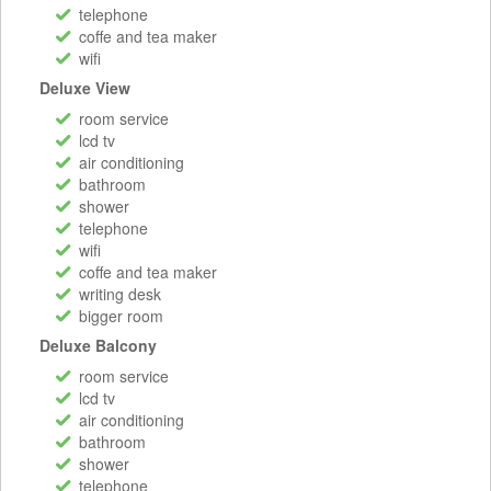
telephone
coffe and tea maker
wifi
Deluxe View
room service
lcd tv
air conditioning
bathroom
shower
telephone
wifi
coffe and tea maker
writing desk
bigger room
Deluxe Balcony
room service
lcd tv
air conditioning
bathroom
shower
telephone