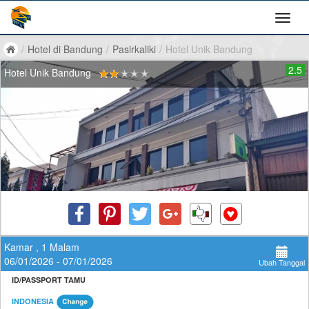
/
Hotel di Bandung
/
Pasirkaliki
/
Hotel Unik Bandung
2.5
Hotel Unik Bandung
Kamar , 1 Malam
06/01/2026 - 07/01/2026
Ubah Tanggal
ID/PASSPORT TAMU
INDONESIA