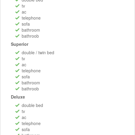
tv
ac
telephone
sofa
bathroom
bathroob
Superior
double / twin bed
tv
ac
telephone
sofa
bathroom
bathroob
Deluxe
double bed
tv
ac
telephone
sofa