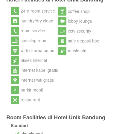
24hr room service
coffee shop
laundry/dry clean
lobby lounge
room service
cctv security
smoking room
safe deposit box
wi-fi di area umum
mesin atm
akses internet
internet kabel gratis
internet wifi gratis
parkir mobil
restaurant
Room Facilities di Hotel Unik Bandung
Standart
double bed