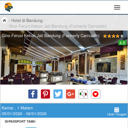
/
Hotel di Bandung
/
Gino Feruci Kebon Jati Bandung (Formerly Carrcadin)
Gino Feruci Kebon Jati Bandung (Formerly Carrcadin)
4.5
Kamar , 1 Malam
05/01/2026 - 06/01/2026
Ubah Tanggal
ID/PASSPORT TAMU