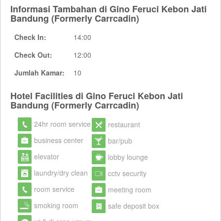
Informasi Tambahan di Gino Feruci Kebon Jati
Bandung (Formerly Carrcadin)
Check In:
14:00
Check Out:
12:00
Jumlah Kamar:
10
Hotel Facilities di Gino Feruci Kebon Jati
Bandung (Formerly Carrcadin)
24hr room service
restaurant
business center
bar/pub
elevator
lobby lounge
laundry/dry clean
cctv security
room service
meeting room
smoking room
safe deposit box