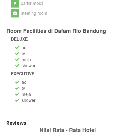
parkir mobil
meeting room
Room Facilities di Dafam Rio Bandung
DELUXE
ac
tv
meja
shower
EXECUTIVE
ac
tv
meja
shower
Reviews
Nilai Rata - Rata Hotel