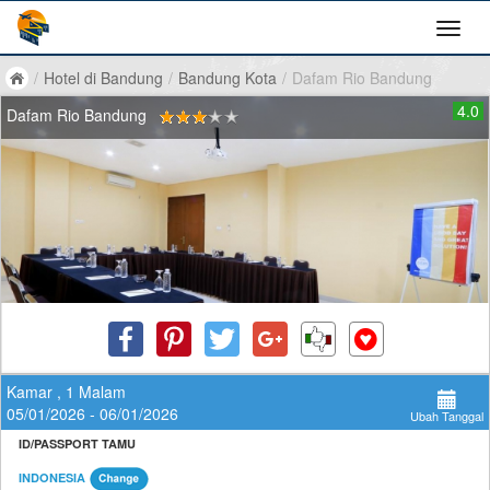
/
Hotel di Bandung
/
Bandung Kota
/
Dafam Rio Bandung
4.0
Dafam Rio Bandung
Kamar , 1 Malam
05/01/2026 - 06/01/2026
Ubah Tanggal
ID/PASSPORT TAMU
INDONESIA