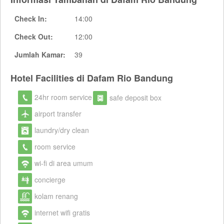
Check In:
14:00
Check Out:
12:00
Jumlah Kamar:
39
Hotel Facilities di Dafam Rio Bandung
24hr room service
safe deposit box
airport transfer
laundry/dry clean
room service
wi-fi di area umum
concierge
kolam renang
internet wifi gratis