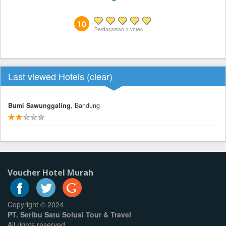
10
Berdasarkan
2
votes
Last viewed Hotels (
clear
)
Bumi Sawunggaling
, Bandung
Voucher Hotel Murah
Copyright © 2024
PT. Seribu Satu Solusi Tour & Travel
All rights reserved.