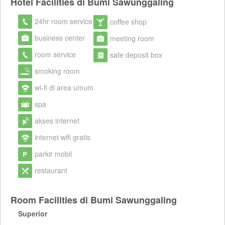
Hotel Facilities di Bumi Sawunggaling
24hr room service
coffee shop
business center
meeting room
room service
safe deposit box
smoking room
wi-fi di area umum
spa
akses internet
internet wifi gratis
parkir mobil
restaurant
Room Facilities di Bumi Sawunggaling
Superior