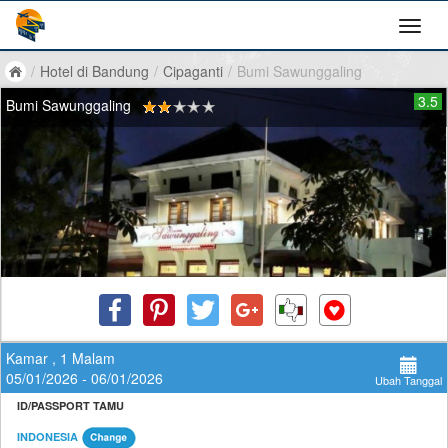
/
Hotel di Bandung
/
Cipaganti
/
Bumi Sawunggaling
3.5
Bumi Sawunggaling
Kamar , 1 Malam
05/01/2026 - 06/01/2026
Ubah Tanggal
ID/PASSPORT TAMU
INDONESIA