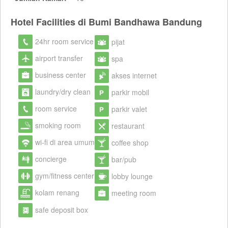
Hotel Facilities di Bumi Bandhawa Bandung
24hr room service
pijat
airport transfer
spa
business center
akses internet
laundry/dry clean
parkir mobil
room service
parkir valet
smoking room
restaurant
wi-fi di area umum
coffee shop
concierge
bar/pub
gym/fitness center
lobby lounge
kolam renang
meeting room
safe deposit box