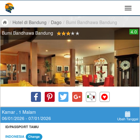
/
Hotel di Bandung
/
Dago
/
Bumi Bandhawa Bandung
4.0
Bumi Bandhawa Bandung
Kamar , 1 Malam
06/01/2026 - 07/01/2026
Ubah Tanggal
ID/PASSPORT TAMU
INDONESIA