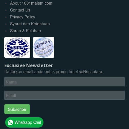
About 1001malam.com
Contact Us
Privacy Policy
Syarat dan Ketentuan
Saran & Keluhan
Exclusive Newsletter
Daftarkan email anda untuk promo hotel seNusantara.