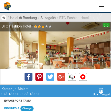
/
Hotel di Bandung
/
Sukagalih
/
BTC Fashion Hotel
3.5
BTC Fashion Hotel
Kamar , 1 Malam
07/01/2026 - 08/01/2026
Ubah Tanggal
ID/PASSPORT TAMU
INDONESIA