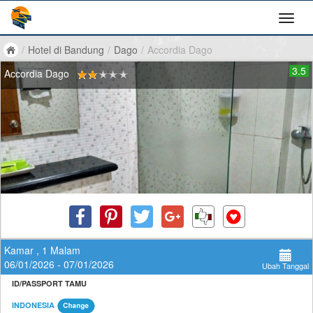
/
Hotel di Bandung
/
Dago
/
Accordia Dago
3.5
Accordia Dago
Kamar , 1 Malam
06/01/2026 - 07/01/2026
Ubah Tanggal
ID/PASSPORT TAMU
INDONESIA