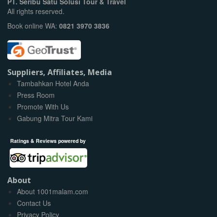
PT. Seribu Satu Solusi Tour & Travel
All rights reserved.
Book online WA:
0821 3970 3836
Suppliers, Affiliates, Media
Tambahkan Hotel Anda
Press Room
Promote With Us
Gabung Mitra Tour Kami
Ratings & Reviews powered by
About
About 1001malam.com
Contact Us
Privacy Policy