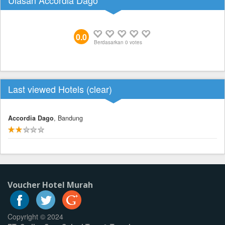
0.0
Berdasarkan
0
votes
Last viewed Hotels (
clear
)
Accordia Dago
, Bandung
Voucher Hotel Murah
Copyright © 2024