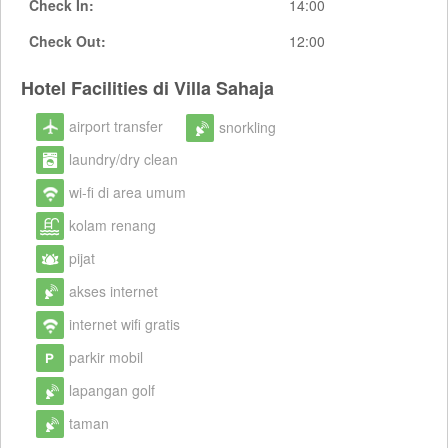
Check In:
14:00
Check Out:
12:00
Hotel Facilities di Villa Sahaja
airport transfer
snorkling
laundry/dry clean
wi-fi di area umum
kolam renang
pijat
akses internet
internet wifi gratis
parkir mobil
lapangan golf
taman