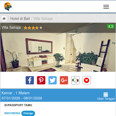
/
Hotel di Bali
/
Villa Sahaja
4.5
Villa Sahaja
Kamar , 1 Malam
07/01/2026 - 08/01/2026
Ubah Tanggal
ID/PASSPORT TAMU
INDONESIA