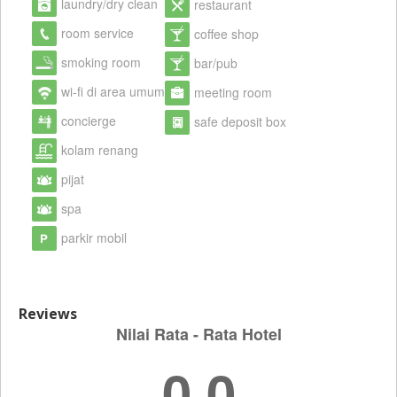
laundry/dry clean
restaurant
room service
coffee shop
smoking room
bar/pub
wi-fi di area umum
meeting room
concierge
safe deposit box
kolam renang
pijat
spa
parkir mobil
Reviews
Nilai Rata - Rata Hotel
0.0