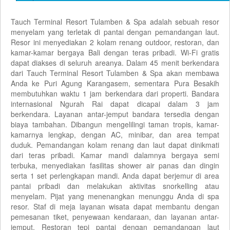
Tauch Terminal Resort Tulamben & Spa adalah sebuah resor
menyelam yang terletak di pantai dengan pemandangan laut.
Resor ini menyediakan 2 kolam renang outdoor, restoran, dan
kamar-kamar bergaya Bali dengan teras pribadi. Wi-Fi gratis
dapat diakses di seluruh areanya. Dalam 45 menit berkendara
dari Tauch Terminal Resort Tulamben & Spa akan membawa
Anda ke Puri Agung Karangasem, sementara Pura Besakih
membutuhkan waktu 1 jam berkendara dari properti. Bandara
internasional Ngurah Rai dapat dicapai dalam 3 jam
berkendara. Layanan antar-jemput bandara tersedia dengan
biaya tambahan. Dibangun mengelilingi taman tropis, kamar-
kamarnya lengkap, dengan AC, minibar, dan area tempat
duduk. Pemandangan kolam renang dan laut dapat dinikmati
dari teras pribadi. Kamar mandi dalamnya bergaya semi
terbuka, menyediakan fasilitas shower air panas dan dingin
serta 1 set perlengkapan mandi. Anda dapat berjemur di area
pantai pribadi dan melakukan aktivitas snorkelling atau
menyelam. Pijat yang menenangkan menunggu Anda di spa
resor. Staf di meja layanan wisata dapat membantu dengan
pemesanan tiket, penyewaan kendaraan, dan layanan antar-
jemput. Restoran tepi pantai dengan pemandangan laut