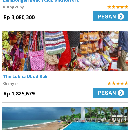
Lembongan Beach Club and Resort
Klungkung
5
Rp 3,080,300
The Lokha Ubud Bali
Gianyar
5
Rp 1,825,679